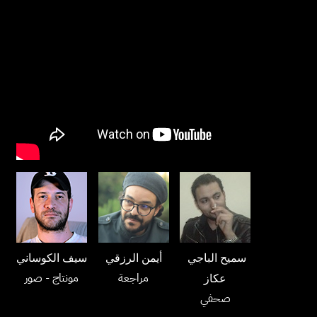
سيف الكوساني
أيمن الرزقي
سميح الباجي
- صور
مونتاج
مراجعة
عكاز
صحفي