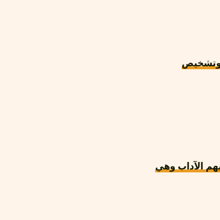
 وتشخيص
يهم الآداب وهي