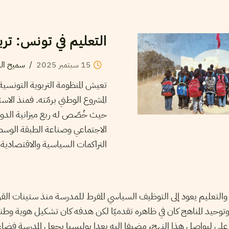
التعليم في تونس: ترب
15
سبتمبر
2025
/
سميح الب
تعيش المنظومة التربوية التونسية
المشروع الوطني برمّته. فمنذ الاس
حيث خُصّص له ربع ميزانية الدولة
الاجتماعي وصناعة الطبقة الوسطى
التراكمات السياسية والاقتصادية 
ة والتعليم يعود إلى التوظيف السياسي المفرط للمدرسة منذ ستينات الق
 وتوحيد المناهج كان في ظاهره تقدميّا لكن هدفه كان تشكيل هوية وط
ن علي ليواصل هذا النهج، مضيفا إليه بعدا بوليسيا يجعل المدرسة فضا