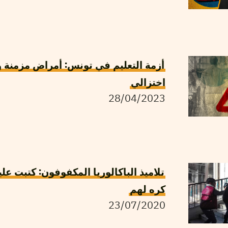
أزمة التعليم في تونس: أمراض مزمنة
اختزالي
28/04/2023
تلاميذ الباكالوريا المكفوفون: كتبت عل
كره لهم
23/07/2020