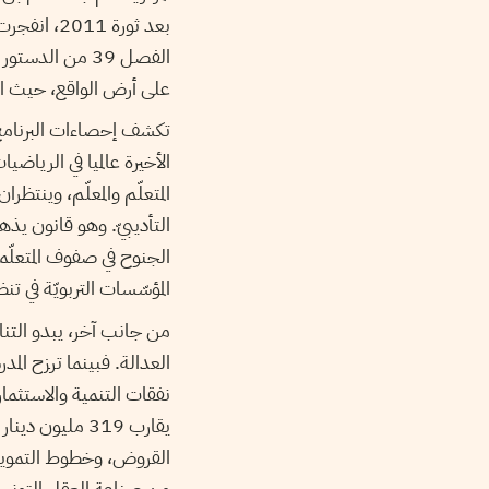
بعد ثورة 1
الفصل 39 من ال
على أرض الواقع، حيث اس
الأخيرة عالميا في الرياض
المتعلّم والمعلّم، وينتظر
التأديبيّ. وهو قانون يذهب
المؤسّسات التربويّة في ت
من جانب آخر، يبدو التن
العدالة. فبينما ترزح ا
يقارب 319 ملي
القروض، وخطوط التمويل ا
من صناعة العقل التونسي 