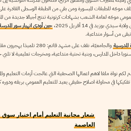
موجّه للطبقات الميسورة ومن بقي من الطبقة الوسطى القادرة على 
مومي موجّه لعامة الشعب بشهادات كرتونية تنتج أجيالا جديدة من المع
 سيدي بوزيد في 14 أفريل 2025،
حين أودى انهيار سور المدرسة 
تبقى من أسوار متداعية.
 المدرسية
والجامعيّة، نقف على مشهد قاتم: 280
ف سنويا داخل المدارس، وبنية تحتية متداعية، ومخرجات تعليمية لا تلبي
 لكم نواة ملفا لاهم اعمالها الصحفية التي عالجت أزمات التعليم والمن
تفكيكها في محاولة اصلاح حقيقي يعيد للتعليم العمومي بريقه ودوره
شعار مجانية التعليم أمام اختبار سوق
العاصمة