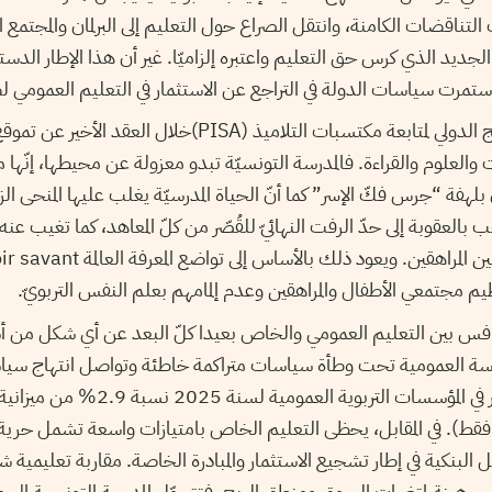
201، انفجرت التناقضات الكامنة، وانتقل الصراع حول التعليم إلى البرلمان والمجتمع 
دستور الجديد الذي كرس حق التعليم واعتبره إلزاميّا. غير أن هذا الإطار الد
تمرت سياسات الدولة في التراجع عن الاستثمار في التعليم العمومي 
تكشف إحصاءات البرنامج الدولي لمتابعة مكتسبات التلاميذ (PISA
يات والعلوم والقراءة. فالمدرسة التونسيّة تبدو معزولة عن محيطها، إنّه
ان بلهفة “جرس فكّ الإسر” كما أنّ الحياة المدرسيّة يغلب عليها المنحى الزج
 بالعقوبة إلى حدّ الرفت النهائيّ للقُصّر من كلّ المعاهد، كما تغيب عنه ا
نظيم مجتمعي الأطفال والمراهقين وعدم إلمامهم بعلم النفس التربويّ.
افس بين التعليم العمومي والخاص بعيدا كلّ البعد عن أي شكل من أش
لمدرسة العمومية تحت وطأة سياسات متراكمة خاطئة وتواصل انتهاج سياس
نفقات التنمية والاستثمار في المؤسسات التربوي
ون دينار فقط). في المقابل، يحظى التعليم الخاص بامتيازات واسعة تشمل حر
لبنكية في إطار تشجيع الاستثمار والمبادرة الخاصة. مقاربة تعليمية
رهينة لمتغيرات السوق ومنطق الربح، فتتحوّل المدرسة التونسية إلى م