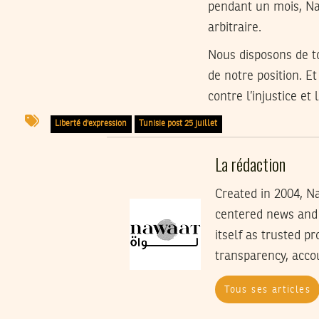
pendant un mois, Naw
arbitraire.
Nous disposons de t
de notre position. E
contre l’injustice et 
Liberté d'expression
Tunisie post 25 juillet
La rédaction
Created in 2004, Na
centered news and 
itself as trusted p
transparency, accoun
Tous ses articles