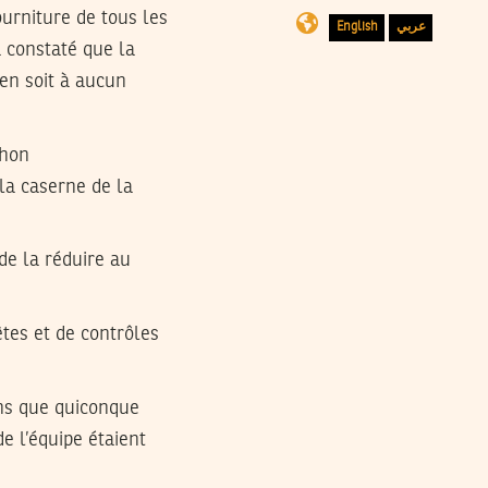
urniture de tous les
English
عربي
a constaté que la
 en soit à aucun
thon
 la caserne de la
de la réduire au
êtes et de contrôles
ans que quiconque
e l’équipe étaient