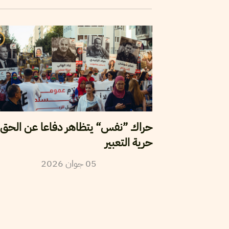
حراك ”نفس“ يتظاهر دفاعا عن الحق 
حرية التعبير
2026
جوان
05