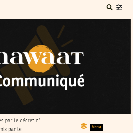
es par le décret n°
Media
mis par le