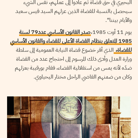
البحيري في حق قضاة ثم عادوا إلى عملهم، نفس الشيء
سيحصل بالنسبة للقضاة الذين عزلهم السيد قيس سعيد
والأيام بيننا“.
يوم 11 أوت 1985،
صدر القانون الأساسي عدد79 لسنة
1985 المتعلق بنظام القضاة الأعلى للقضاء والقانون الأساسي
للقضاة،
ا
لذي أقر خضوع قضاة النيابة العمومية إلى سلطة
وزارة العدل وأدى ذلك المرسوم إلى احتجاج عدد من القضاة
ضدّه لأنه يمس من استقلالية القضاء، فقام بورقيبة بعزلهم
وكان من ضمنهم القاضي الراحل مختار اليحياوي.