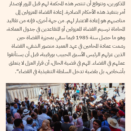
المذكورين، ونتوقع أن تنتصر هذه المحكمة لهم قبل المرور لإصدار
أمر بتنفيذ هذه الأحكام الصادرة. إعادة القضاة المعزولين إلى
مناصبهم هو إعادة الاعتبار لهم. من جهة أخرى، فإنه من تقاليد
المحاماة ترسيم القضاة المعزولين أو المتقاعدين في جدول العمادة،
وهو ما حصل سنة 1985 فيما سمّي بمجزرة القضاة حين
رسّمت عمادة المحامين في عهد العميد منصور الشفي، القضاة
الذين عزلهم الرئيس الأسبق الحبيب بورقيبة، قبل أن يستأنفوا
عملهم في القضاء. المهم في قضية الحال، أن قرار العزل لا يتعلق
بأشخاص، بل بقضية تدخل السلطة التنفيذية في القضاء“.