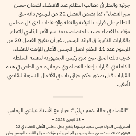
جزئية والنظر في مطالب التظلم عند الاقتضاء لضمان حسن
سير القضاء“، كما يضمن الفصل 22 من المرسوم ذاته حق
التظلم على قرارات الترقية والنقلة والإعفاءات لدى كل مجلس
مؤقت للقضاء حسب اختصاصه بعد نشر الأمر الرئاسي المتعلق
بالقرارات المذكورة في الرائد الرسمي، غير أن تنقيح الفصل 20 من
المرسوم عدد 11 المنظم لعمل المجلس الأعلى المؤقت للقضاء،
ضرب ذلك الحق حين منح رئيس الجمهورية لنفسه السلطة
الكاملة في قرارات إعفاء القضاة وفي حرمانهم من الطعن في هذه
القرارات قبل صدور حكم جزائي بات في الأفعال المنسوبة للقاضي
المُعفى.
”القضاء في حالة تدمير نهائي“: حوار مع الأستاذ عياشي الهمامي
– 13 فيفري 2023 –
أصدر رئيس الدولة قيس سعيد مرسوما يقضي بحل المجلس الأعلى للقضاء في 22
فيفري 2022، بعد مضي سنة وتعويض المجلس بآخر مؤقت، مازال القضاء التونسي يعاني