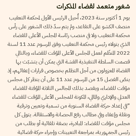
شغور متعمد لقضاء المذكرات
يوم 1 أكتوبر سنة 2023، أُحيل الرئيس الأول لمحكمة التعقيب
منصف الكشو على التقاعد، ولم يتم سدّ ذلك الشغور على رأس
محكمة التعقيب ولا في منصب رئاسة المجلس الأعلى للقضاء
الذي يتولاه رئيس محكمة التعقيب وفق المرسوم عدد 11 لسنة
2022 المنظّم لعمل المجلس الأعلى المؤقت للقضاء، وبالتالي
قصمت السلطة التنفيذية القشة التي يمكن أن يتشبّث بها
القضاة المعزولون من أجل التظلم بخصوص قرارات إعفائهم، إذ
ينصّ الفصل 15 من المرسوم عدد 11 على أن ينظر كل مجلس
مؤقت للقضاء، ويقصد بذلك المجالس الثلاثة المؤقتة للقضاء
العدلي والإداري والمالي، المكونة للمجلس الأعلى المؤقت للقضاء
”في إعداد حركة القضاة السنوية من تسمية وتعيين وترقية
ونقلة وإعفاء وفي مطالب رفع الحصانة والاستقالة. يتولى كل
مجلس مؤقت للقضاء: المبادرة، بصفة تلقائية أو بطلب من
رئيس الجمهورية، بمراجعة التعيينات وإجراء حركة قضائية