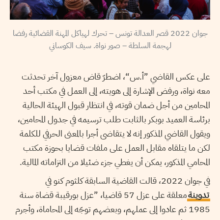
جوان 2022 قصر العدالة تونس – تحرك لهياكل المهنة القضائية رفضا
لهجمة السلطة – صور نواة. سيف الكوساني
على عكس القاضي ”أ.س“، اضطرّ قاض معزول آخر تحدثت
معه نواة، ورفض الإشارة إلى هويته، إلى العمل في مكتب أحد
المحامين من أجل ضمان قوته، في انتظار قبول الهيئة الحالية
برئاسة العميد بوبكر بالثابت طلب ترسيمه في جدول المحامين،
ويقول القاضي المذكور إنه لا يتقاضى أجرا بالمعنى الحرفي للكلمة
لكن ما يتلقاه مقابل العمل على ملفات قضايا بحوزة مكتب
المحامي المذكور، يمكن أن يغطي جزء ضئيلا من التزاماته المالية.
في جوان 2022، قالت القاضية السابقة كلثوم كنو في
تدوينة
معلقة على عزل 57 قاضيا، ”عزل بورقيبة قضاة سنة
1985 ثم عادوا إلى عملهم، وبعضهم توجّه إلى المحاماة، وأجرم