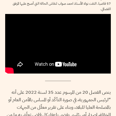
57 قاضيا، التقت نواة الأستاذ احمد صواب لنقاش الحالة التي أصبح عليها المرفق
القضائي.
ينص الفصل 20 من المرسوم عدد 35 لسنة 2022 على أنه
”لرئيس الجمهورية، في صورة التأكّد أو المساس بالأمن العام أو
بالمصلحة العليا للبلاد، وبناء على تقرير معلّل من الجهات
المخوّلة، إصدار أمر رئاسي يقضي بإعفاء كل قاض تعلّق به ما من