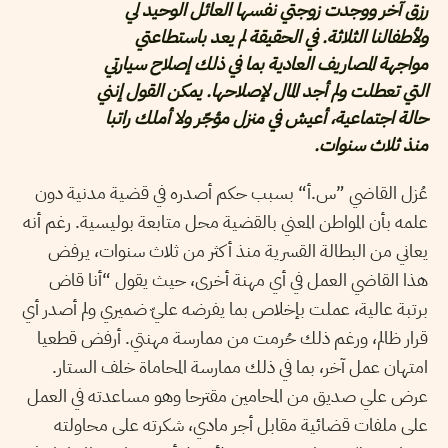
رزق آخر ووجدت زوجتي نفسها العائل الوحيد لي
ولأطفالنا الثلاثة. في الحقيقة لم يعد باستطاعتي
مواجهة المصاريف العادية بما في ذلك إصلاح سيارتي
التي تعطلت ولم أجد المال لإصلاحها. يمكن القول إنني
حالة اجتماعية، أعيش في منزل مؤجّر ولا أملك راتبا
منذ ثلاث سنوات.
عُزل القاضي ”س.أ“ بسبب حكم أصدره في قضية مدنية دون
علمه بأن المواطن المعني بالقضية محل متابعة بوليسية. رغم أنه
يعاني من البطالة القسرية منذ أكثر من ثلاث سنوات، يرفض
هذا القاضي العمل في أي مهنة أخرى، حيث يقول “أنا قاض
برتبة عالية، عملت بإخلاص بما يفرضه عليّ ضميري ولم أصدر أي
قرار ظالم، ورغم ذلك حُرمت من ممارسة مهنتي. أرفض قطعيا
امتهان عمل آخر، بما في ذلك ممارسة المحاماة خلف الستار.
عرض علي صديق من المحامين مقترحا وهو مساعدته في العمل
على ملفات قضائية مقابل أجر مادي، شكرته على محاولته