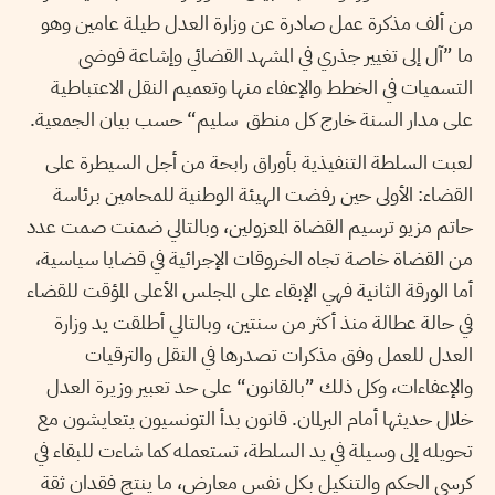
من ألف مذكرة عمل صادرة عن وزارة العدل طيلة عامين وهو
ما ”آل إلى تغيير جذري في المشهد القضائي وإشاعة فوضى
التسميات في الخطط والإعفاء منها وتعميم النقل الاعتباطية
على مدار السنة خارج كل منطق سليم“ حسب بيان الجمعية.
لعبت السلطة التنفيذية بأوراق رابحة من أجل السيطرة على
القضاء: الأولى حين رفضت الهيئة الوطنية للمحامين برئاسة
حاتم مزيو ترسيم القضاة المعزولين، وبالتالي ضمنت صمت عدد
من القضاة خاصة تجاه الخروقات الإجرائية في قضايا سياسية،
أما الورقة الثانية فهي الإبقاء على المجلس الأعلى المؤقت للقضاء
في حالة عطالة منذ أكثر من سنتين، وبالتالي أطلقت يد وزارة
العدل للعمل وفق مذكرات تصدرها في النقل والترقيات
والإعفاءات، وكل ذلك ”بالقانون“ على حد تعبير وزيرة العدل
خلال حديثها أمام البرلمان. قانون بدأ التونسيون يتعايشون مع
تحويله إلى وسيلة في يد السلطة، تستعمله كما شاءت للبقاء في
كرسي الحكم والتنكيل بكل نفس معارض، ما ينتج فقدان ثقة