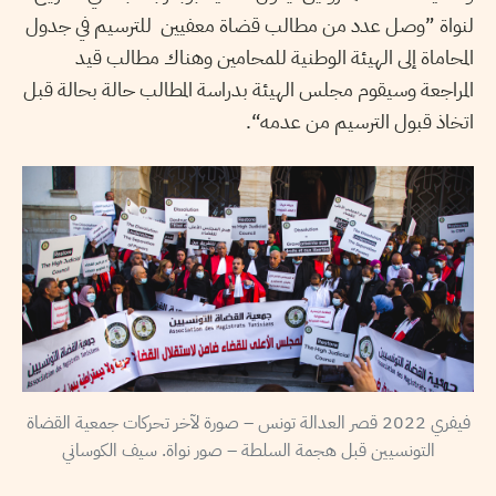
لنواة ”وصل عدد من مطالب قضاة معفيين للترسيم في جدول
المحاماة إلى الهيئة الوطنية للمحامين وهناك مطالب قيد
المراجعة وسيقوم مجلس الهيئة بدراسة المطالب حالة بحالة قبل
اتخاذ قبول الترسيم من عدمه“.
فيفري 2022 قصر العدالة تونس – صورة لآخر تحركات جمعية القضاة
التونسيين قبل هجمة السلطة – صور نواة. سيف الكوساني