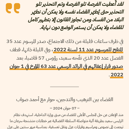
لقد أُعطيت الفرصة تلو الفرصة وتم التحذير تلو
التحذير حتى يُطهّر القضاء نفسه ولا يمكن أن نطهّر
البلاد من الفساد ومن تجاوز القانون إلا بتطهير كامل
للقضاء ولا يمكن أن يستمر الوضع دون نهاية.
في ظرف ساعات قليلة من ذلك الاجتماع، صدر المرسوم عدد 35
المنقح للمرسوم عدد 11 لسنة 2022
، وفي الليلة ذاتها، قطف
الفصل عدد 20 الذي نقّحه سعيد، رؤوس 57 قاضيا، بعد
صدور قرار إعفائهم في الرائد الرسمي عدد 63 المؤرخ في 1 جوان
.
2022
القضاء بين الترهيب والتدجين، حوار مع أحمد صواب
– 07 جوان 2024 –
منذ الإعلان عن حل المجلس الأعلى للقضاء من مبنى وزارة الداخلية، استهدف نظام
الرئيس سعيد بطريقة آلية متواصلة السلطة القضائية عبر خطابات متشنجة سرعان ما
ترجمت إلى نصوص ومراسيم وقرارات عزل ونقل تعسفية. بمناسبة مرور سنتين على عزل