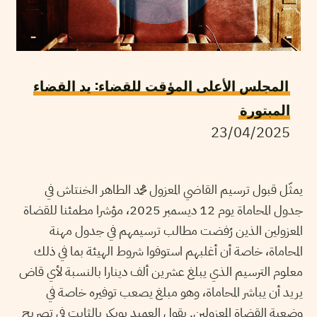
المجلس الأعلى المؤقت للقضاء: يد القضاء
المبتورة
23/04/2025
يمثّل قبول ترسيم القاضي المعزول محمد الطاهر الخنتاش في
جدول المحاماة يوم 12 ديسمبر 2025، مؤشرا مطمئنا للقضاة
المعزولين الذين رُفضت مطالب ترسيمهم في جدول مهنة
المحاماة، خاصة أن أغلبهم استوفوا شروط الهيئة بما في ذلك
معلوم الترسيم الذي يبلغ عشرين ألف دينارا بالنسبة لأي قاض
يريد أن يباشر المحاماة، وهو مبلغ يصعب توفيره خاصة في
وضعية القضاة المعزولين. يقول العميد بوبكر بالثابت في تصريح