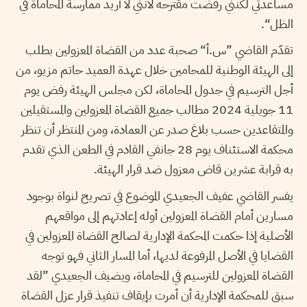
مساعدتي لكنني رفضت مقترحه لأنني لا أريد ممارسة المحاماة في
الظل“.
تقدّم القاضي ”س.أ“ صحبة عدد من القضاة المعزولين بطلب
إلى الهيئة الوطنية للمحامين خلال عهدة العميد حاتم مزيو، من
أجل الترسيم في جدول المحاماة، لكن مجلس الهيئة رفض يوم
11 جويلية 2024 مطالب جميع القضاة المعزولين والمستقيلين
والمتقاعدين حسب بلاغ صدر عن العمادة، ومن المنتظر أن تنظر
محكمة الاستئناف يوم 28 جانفي القادم في الطعن الذي تقدم
به قرابة عشرين قاض معزول ضد قرار الهيئة.
يفسر القاضي عفيف الجعيدي الموضوع في تصريح لنواة بوجود
مسارين أمام القضاة المعزولين أوله إعادتهم إلى مواقعهم
الأصلية إذا حكمت المحكمة الإدارية لصالح القضاة المعزولين في
القضايا في الأصل المرفوعة لديها، أما المسار الثاني فهو توجه
القضاة المعزولين للترسيم في المحاماة، ويضيف الجعيدي ”لقد
سبق للمحكمة الإدارية أن أمرت بإيقاف تنفيذ قرار عزل القضاة