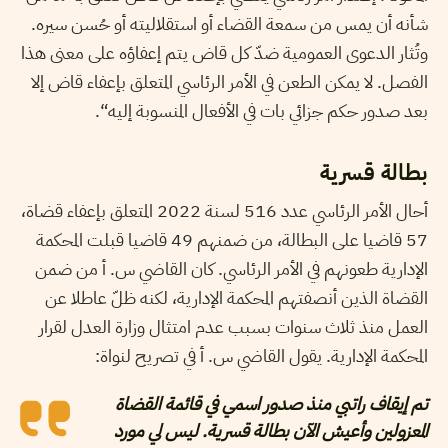
شأنه أن يمس من سمعة القضاء أو استقلاليته أو حُسن سيره.
وتُثار الدعوى العمومية ضدّ كل قاض يتم إعفاؤه على معنى هذا
الفصل. لا يمكن الطعن في الأمر الرئاسي المتعلق بإعفاء قاض إلا
بعد صدور حكم جزائي بات في الأفعال المنسوبة إليه“.
بطالة قسرية
أحال الأمر الرئاسي عدد 516 لسنة 2022 المتعلق بإعفاء قضاة،
57 قاضيا على البطالة، من ضمنهم 49 قاضيا قبلت المحكمة
الإدارية طعونهم في الأمر الرئاسي. كان القاضي س. أ من ضمن
القضاة الذين أنصفتهم المحكمة الإدارية، لكنه ظلّ عاطلا عن
العمل منذ ثلاث سنوات بسبب عدم امتثال وزارة العدل لقرار
المحكمة الإدارية. يقول القاضي س. أ في تصريح لنواة:
تم إيقاف راتبي منذ صدور اسمي في قائمة القضاة
المعزولين وأعيش الآن بطالة قسرية. ليس لي مورد