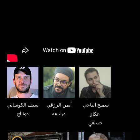
سميح الباجي
أيمن الرزقي
سيف الكوساني
مراجعة
مونتاج
عكاز
صحفي