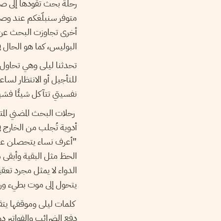
رحلة بحث تقودها إلى صيد
متوفر سنبلّغكم عند وصول
أخرى تجاوزت البحث عن دو
البوليس، كما هو الحال 
تحدثنا ليلى وهي تحاول ك
للتأجيل أو الانتظار لسا
نفسيتي تتآكل شيئًا فشيئ
رحلات البحث المضني المت
أدوية تُجلب من الخارج ف
”أعرف نساء يتحصلن على 
الحظ مثل البقية وأبقى 
الدواء لا يمثل مجرد تعقي
يتحول إلى موت بطيء ور
كلمات ليلى وموقفها يتق
دفع الضرائب والفواتير 