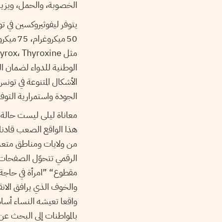
الخصوبة، والحمل، ويزيد
الوطنية للدواء لضمان ا
الأشكال المتنوعة في تون
الجودة واستمرارية التوف
معاناة ليلى ليست حالة ف
هذا الواقع الصعب قادنا 
من ولايات ومناطق متعددة
الرقمي تتحوّل الصفحات
مقطوع
“
”
امرأة
في حاجة
والخوف الذي يرافق الا
واقعا تعيشه النساء أساس
بالمواطنات إلى البحث ع