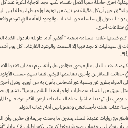
لية أخرى حاملة معها الأمل نفسه، لكنها تجد الاجابة المكررة عند كل
ه“ في حين أن كل دقيقة تمر تزيد من توترها وإحباطها. رحلة ليلى الي
اء لتتحول إلى سلسلة من الخيبات والوعود المعلّقة التي تترجم واقع
في قطاعات أخرى.
تم ضيقها خلف ابتسامة متعبة ”أقضي أياما طويلة بلا دواء الغدة الد
عات في صيدليات لا تجد فيها إلا الصمت والوعود الفارغة.. كل يوم أش
ًا“
.
كررة، كشفت لليلى عالم مرضى يعوّلون على أنفسهم بعد ان فقدوا الام
ي حقائب المسافرين وأخرى يتقاسمها المرضى فيما بينهم حسب الأولوية
الدواء بطرق غير رسمية عبر أشخاص يأتون به من أوروبا ودول أخرى، ل
مثل غيري من النساء مضطرات لمواجهة هذا النقص يوميا“. تشير في حدي
د يومي، بل تهديدا مباشرا لحياة النساء باعتبارهن الأكثر عرضة لهذا ا
حلة عذاب تفتك بأجسادهن ومعنوياتهن أمام غياب الدواء.
اطع مع روايات عديدة لنساء يعتبرن ما يحدث جريمة في حقهن وأن الدول
دون أن توفر لهن خدمات صحية تحفظ كرامتهن كمواطنات لا كرعايا، ”أش