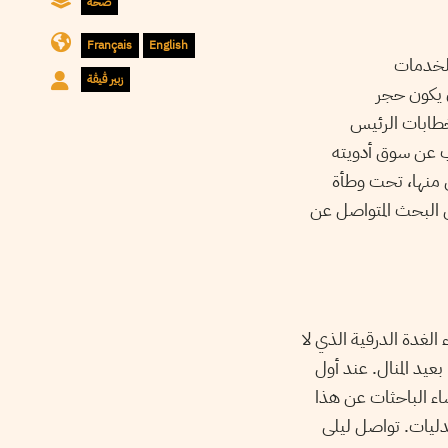
صحة
Français
English
لخدمات
زبير ڨيڨة
ق أساسي يفترض أن يكون حجر
خطابات الرئيس
ب عن سوق أدويته
 منها، تحت وطأة
ق البحث المتواصل عن
الغدة الدرقية الذي لا
عيد المنال. عند أول
اء الباحثات عن هذا
دليات. تواصل ليلى