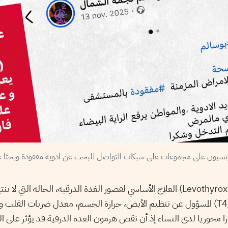
التونسيون على مجموعات على شبكات التواصل للبحث عن ادوية مفقودة وبحثا ع
يُعتبر ليفوثيروكسين (Levothyroxine) العلاج الأساسي لقصور الغدة الدرقية، الحالة ا
من هرمون الثيروكسين (T4) المسؤول عن تنظيم الأيض، حرارة الجسم، معدل ضربات ال
را محوريا لدى النساء إذ أن نقص هرمون الغدة الدرقية قد يؤثر على ال