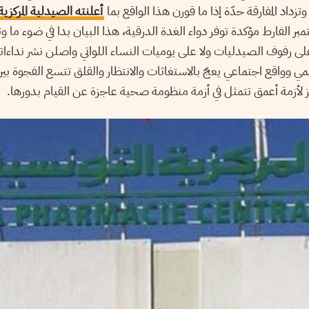
زداد المفارقة حدّة إذا ما قورن هذا الواقع بما
أعلنته الصيدلية المركزية
ر الفارط مؤكدة توفر دواء الغدة الدرقية، هذا البيان بدا في ضوء ما و
لى رفوف الصيدليات ولا على يوميات النساء اللواتي واصلن نشر نداءات
وواقع اجتماعي يعجّ بالاستغاثات والانتظار والقلق تتسع الفجوة بين
مز لأزمة أعمق تتمثل في أزمة منظومة صحية عاجزة عن القيام بدورها.