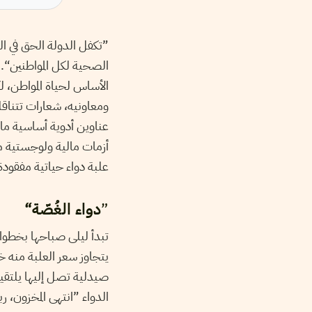
”
تكفل الدولة الحق في
الأساس لحياة المواطن، 
ومعاونيه، شعارات تتناق
عناوين أدوية أساسية ما
أزمات مالية ولوجستية م
علبة دواء حياتية مفقودة 
”
دواء الغُصّة“
تبدأ ليلى صباحها بخطوات
يتجاوز سعر العلبة منه خ
صيدلية تصل إليها يلتقي
الدواء
”
انتهى المخزون، 