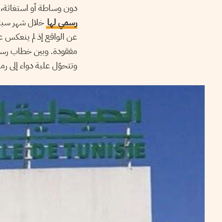
دون وساطة أو استغاثة، وت
رسمي لها
خلال شهر سبتمب
عن الواقع إذ لم ينعكس ع
مفقودة. وبين خطاب رسمي 
وتتحوّل علبة دواء إلى ر