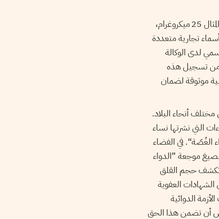
يتوفر ليفوثيروكسين في تونس بعدة جرعات مختلفة لتلبية احتياجات المرضى تشمل على سبيل المثال 25 ميكروغرام،
هذه الجرعات تحت أسماء تجارية متعددة
نتج رقم تسجيل رسمي لدى الوكالة
غم من تسجيل هذه
بية موثوقة لضمان
مختلف أنحاء البلاد.
ات التي نشرتها نساء
ء الغُصّة“. في الفضاء
 بصيغ موجعة
”
ا
لدواء
ا تكشف حجم القلق
الشهادات العفوية
لأزمة الدوائية
ترض أن تضمن هذا الحق