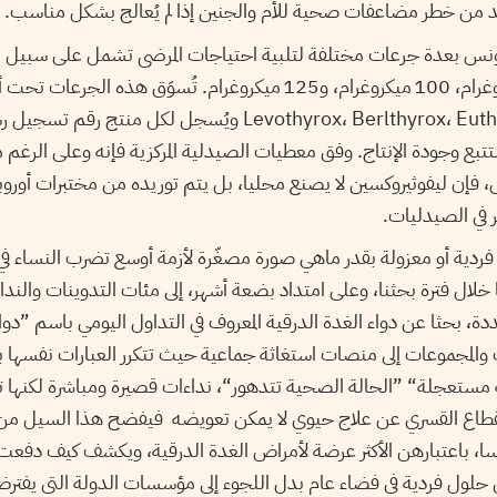
 من خطر مضاعفات صحية للأم والجنين إذا لم يُعالج بشكل مناسب.
50 ميكروغرام، 75 ميكروغرام، 100 ميكروغرام، و125 ميكروغرام. تُسوَق 
مثل Levothyrox، Berlthyrox، Euthyrox، Thyroxine ويُسجل لكل م
لتتبع وجودة الإنتاج. وفق معطيات الصيدلية المركزية فإنه وعلى الر
س، فإن ليفوثيروكسين لا يصنع محليا، بل يتم توريده من مختبرات أورو
ر في الصيدليات.
ردية أو معزولة بقدر ماهي صورة مصغّرة لأزمة أوسع تضرب النساء في 
خلال فترة بحثنا، وعلى امتداد بضعة أشهر، إلى مئات التدوينات والنداء
، بحثا عن دواء الغدة الدرقية المعروف في التداول اليومي باسم
”
دوا
 والمجموعات إلى منصات استغاثة جماعية حيث تتكرر العبارات نفسها
 مستعجلة
“ ”الحالة الصحية
تتدهور
“، نداءات قصيرة ومباشرة لكنه
نقطاع القسري عن علاج حيوي لا يمكن تعويضه فيفضح هذا السيل من 
ا، باعتبارهن الأكثر عرضة لأمراض الغدة الدرقية، ويكشف كيف دفعت ا
ن حلول فردية في فضاء عام بدل اللجوء إلى مؤسسات الدولة التي يف