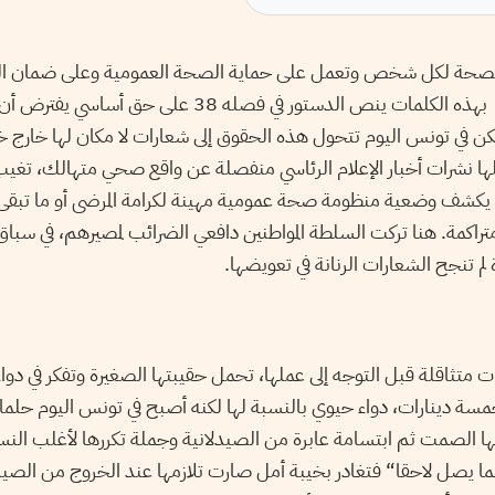
 الصحة لكل شخص وتعمل على حماية الصحة العمومية وعلى ضمان ا
الصحية لكل المواطنين“. بهذه الكلمات ينص الدستور في فصله 38 على ح
لكن في تونس اليوم تتحول هذه الحقوق إلى شعارات لا مكان لها خارج 
لها نشرات أخبار الإعلام الرئاسي منفصلة عن واقع صحي متهالك، تغي
 يكشف وضعية منظومة صحة عمومية مهينة لكرامة المرضى أو ما تبقى
تراكمة. هنا تركت السلطة المواطنين دافعي الضرائب لمصيرهم، في سبا
لم تنجح الشعارات الرنانة في تعويضها.
 متثاقلة قبل التوجه إلى عملها، تحمل حقيبتها الصغيرة وتفكر في دواء 
مسة دينارات، دواء حيوي بالنسبة لها لكنه أصبح في تونس اليوم حلما ب
ها الصمت ثم ابتسامة عابرة من الصيدلانية وجملة تكررها لأغلب النس
ربما يصل لاحقا“ فتغادر بخيبة أمل صارت تلازمها عند الخروج من الصي