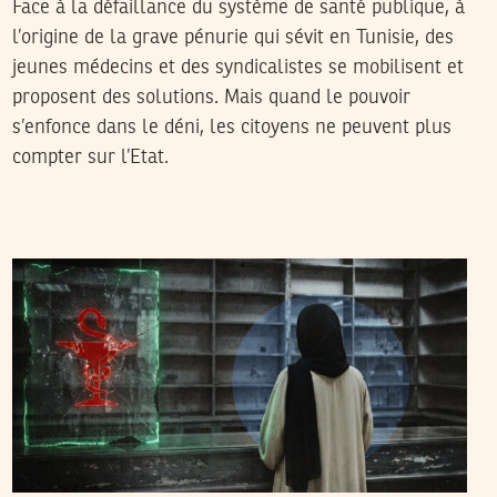
Face à la défaillance du système de santé publique, à
l’origine de la grave pénurie qui sévit en Tunisie, des
jeunes médecins et des syndicalistes se mobilisent et
proposent des solutions. Mais quand le pouvoir
s’enfonce dans le déni, les citoyens ne peuvent plus
compter sur l’Etat.
2026
فيفري
25
شاكر الجهمي