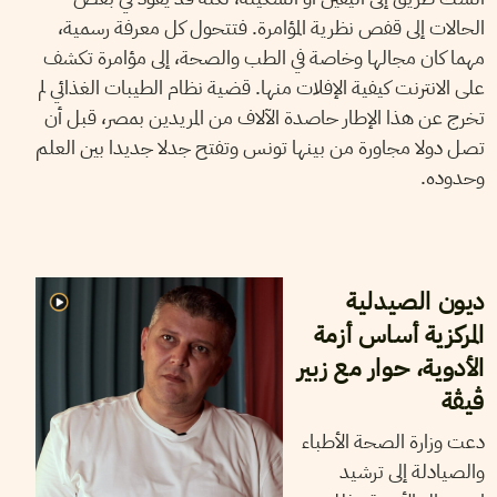
الحالات إلى قفص نظرية المؤامرة. فتتحول كل معرفة رسمية،
مهما كان مجالها وخاصة في الطب والصحة، إلى مؤامرة تكشف
على الانترنت كيفية الإفلات منها. قضية نظام الطيبات الغذائي لم
تخرج عن هذا الإطار حاصدة الآلاف من المريدين بمصر، قبل أن
تصل دولا مجاورة من بينها تونس وتفتح جدلا جديدا بين العلم
وحدوده.
2025
أوت
27
نجلاء بن صالح
ديون الصيدلية
المركزية أساس أزمة
الأدوية، حوار مع زبير
ڨيڨة
دعت وزارة الصحة الأطباء
والصيادلة إلى ترشيد