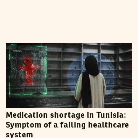
CHAKER JAHMI
20
April
2026
Medication shortage in Tunisia:
Symptom of a failing healthcare
system