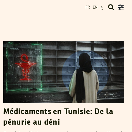
ع
FR
EN
CHAKER JAHMI
09
Mar
2026
Médicaments en Tunisie: De la
pénurie au déni