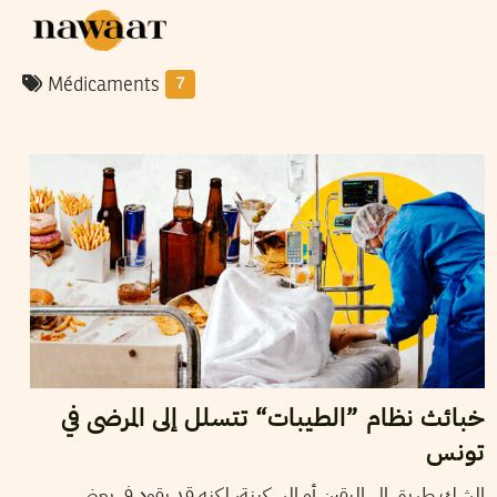
Médicaments
7
2026
جوان
06
نجلاء بن صالح
خبائث نظام ”الطيبات“ تتسلل إلى المرضى في
تونس
الشك طريق إلى اليقين أو السكينة، لكنه قد يقود في بعض