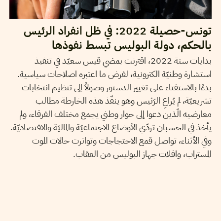
تونس-حصيلة 2022: في ظل انفراد الرئيس
بالحكم، دولة البوليس تبسط نفوذها
بدايات سنة 2022، اقترنت بمضي قيس سعيّد في تنفيذ
استشارة وطنيّة الكترونية، لفرض ما اعتبره اصلاحات سياسية.
بدءًا بالاستفتاء على تغيير الدستور وصولاً إلى تنظيم انتخابات
تشريعيّة، لم يُراعِ الرّئيس وهو ينفّذ هذه الخارطة مطالب
معارضيه الّذين دعوا إلى حوار وطني يجمع مختلف الفرقاء، ولم
يأخذ في الحسبان تردّي الأوضاع الاجتماعيّة والماليّة والاقتصاديّة.
وفي الأثناء، تواصل قمع الاحتجاجات وتواترت حالات الموت
المستراب، وافلات جهاز البوليس من العقاب.