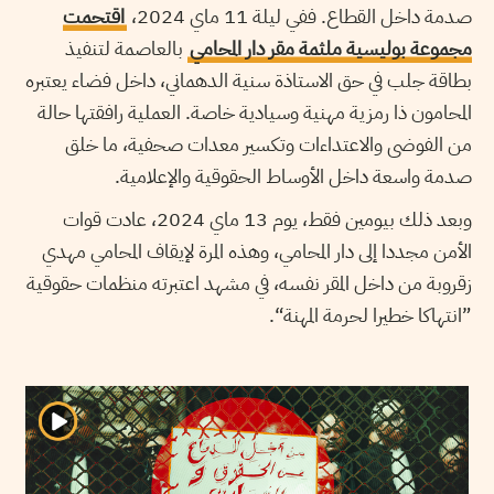
صدمة داخل القطاع. ففي ليلة 11 ماي 2024،
اقتحمت
مجموعة بوليسية ملثمة مقر دار المحامي
بالعاصمة لتنفيذ
بطاقة جلب في حق الاستاذة سنية الدهماني، داخل فضاء يعتبره
المحامون ذا رمزية مهنية وسيادية خاصة. العملية رافقتها حالة
من الفوضى والاعتداءات وتكسير معدات صحفية، ما خلق
صدمة واسعة داخل الأوساط الحقوقية والإعلامية.
وبعد ذلك بيومين فقط، يوم 13 ماي 2024، عادت قوات
الأمن مجددا إلى دار المحامي، وهذه المرة لإيقاف المحامي مهدي
زقروبة من داخل المقر نفسه، في مشهد اعتبرته منظمات حقوقية
”انتهاكا خطيرا لحرمة المهنة“.