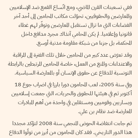
ففي تسعينات القرن الماضي، ومع اتّساع القمع ضد الإسلاميين
والمعارضين والحقوقيين، تحوّلت مكاتب المحامين إلى أحد آخر
الفضاءات التي ما تزال تستقبل المعارضين وتوفّر لهم غطاء
قانونيا وإعلاميا. لم يكن المحامي آنذاك مجرد مدافع داخل
المحكمة، بل جزءا من شبكة مقاومة مدنية أوسع.
وقد تعرّض عدد كبير من المحامين خلال تلك الفترة إلى المراقبة
والاعتداءات والمنع من العمل، خاصة المحامين المرتبطين بالرابطة
التونسية للدفاع عن حقوق الإنسان أو بالمعارضة السياسية.
وفي سنة 2005، لعب المحامون دورا بارزا في اضراب جوع 18
أكتوبر ثم في هيئتها للحقوق والحريات، التي جمعت إسلاميين
ويساريين وقوميين ومستقلين في واحدة من أهم المبادرات
المعارضة ضد نظام بن علي.
ثم جاءت انتفاضة الحوض المنجمي سنة 2008 لتؤكد مجددا
هذا الدور التاريخي. فقد كان المحامون من أبرز من تولّوا الدفاع