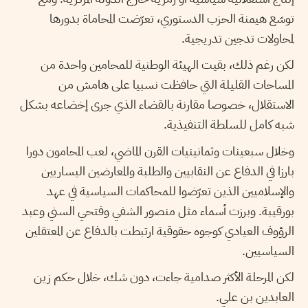
توسّع هيمنة الحزب الدستوري، تعرّضت المحاماة بدورها
لمحاولات تدجين تدريجية.
لكن رغم ذلك، بقيت الهيئة الوطنية للمحامين واحدة من
المساحات القليلة التي حافظت نسبيا على هامش من
الاستقلال، خصوصا مقارنة بالقضاء الذي جرى إخضاعه بشكل
شبه كامل للسلطة التنفيذية.
وخلال سبعينات وثمانينيات القرن الماضي، لعب المحامون دورا
بارزا في الدفاع عن النقابيين والطلبة والمعارضين اليساريين
والإسلاميين الذين تعرّضوا للمحاكمات السياسية في عهد
بورقيبة. وبرزت أسماء مثل منصور الشفي وفتحي السني وعبد
الرؤوف العيادي كوجوه حقوقية ارتبطت بالدفاع عن المعتقلين
السياسيين.
لكن المرحلة الأكثر صدامية جاءت، دون شك، خلال حكم زين
العابدين بن علي.