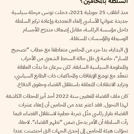
السلطة بالمحامين؟
منذ انقلاب 25 جويلية 2021، دخلت تونس مرحلة سياسية
جديدة عنوانها الأساسي إلغاء التعددية وإعادة تركيز السلطة
داخل مؤسسة الرئاسة، مقابل إضعاف متدرّج للأجسام
الوسيطة والمؤسسات المستقلة.
في البداية، بدا جزء من المحامين متعاطفا مع خطاب ”تصحيح
المسار“، خاصة في ظل حالة السخط الشعبي من الأحزاب
والمنظومة السياسية السابقة. لكن سرعان ما بدأت العلاقة
تتعقّد مع توسّع الإيقافات والمحاكمات ذات الطابع السياسي،
وتزايد الانتقادات المتعلقة باستقلال القضاء وحقوق الدفاع.
كان ملف القضاة المعفيين سنة 2022 أحد أبرز المحطات الكاشفة
لهذا التحول. فقد اعتبر عدد من المحامين أن إعفاء عشرات
القضاة بقرار رئاسي مثّل ضربة خطيرة لاستقلال القضاء، فيما
رأت السلطة أن الأمر يدخل ضمن ”تطهير القضاء“. لاحقا،
تحوّلت هيئة المحامين إلى إحدى الجهات التي احتضنت عددا