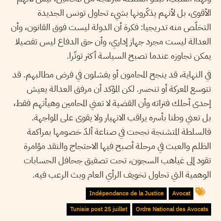
الأقوى، بل لأنهم يذكّرونها بشيء تحاول تونس الجديدة
التخلّص منه تدريجيا: فكرة أن الدولة ليست فوق القانون، وأن
العدالة ليست مجرد جهاز إداري، وأن حق الدفاع ليس تفصيلا
يمكن تجاوزه عندما تصبح السياسة أكثر توتّرا.
في النهاية، قد ينجح المحامون أو يفشلون في فرض مطالبهم. قد
تتوسع المعركة أو تنحسر. لكن المؤكد أن مرفق العدالة يعيش
إحدى أحلك فتراته وأن القضية لا تعني المحامين وهيأتهم فقط،
بل تعني وطنا بأسره يراقب الانهيار ولا يقوى على المواجهة.
فالسلطة المتشنجة نجحت في صناعة ألدّ خصومها بمراكمة
الظلم والعبث في مرحلة أصبح فيها الاحتجاج والنقد مؤامرة
تقود إلى غياهب السجون، تحت تصفيق جحافل الحسابات
الوهمية التي تحاول تخويف الرأي العام وبث الرعب فيه.
Indépendance de la Justice
Avocat
Tunisie post 25 juillet
Ordre National des Avocats