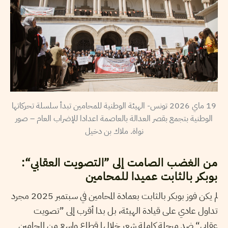
19 ماي 2026 تونس- الهيئة الوطنية للمحامين تبدأ سلسلة تحركاتها
الوطنية بتجمع بقصر العدالة بالعاصمة اعدادا للإضراب العام – صور
نواة. ملاك بن دخيل
من الغضب الصامت إلى ”التصويت العقابي“:
بوبكر بالثابت عميدا للمحامين
لم يكن فوز بوبكر بالثابت بعمادة المحامين في سبتمبر 2025 مجرد
تداول عادي على قيادة الهيئة، بل بدا أقرب إلى ”تصويت
عقابي“ ضد مرحلة كاملة شعر خلالها قطاع واسع من المحامين