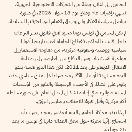
المحامين إلى اعلان جملة من التحركات الاحتجاجية الجهوية،
تنتهي بإضراب عام وطني يوم 18 جوان 2026، في صورة
تواصل سياسة الانكار والهروب إلى الامام التي احترفتها السلطة.
لم يكن المحامي في تونس يوما مجرّد تقني قانوني يدير النزاعات
داخل قاعات المحاكم، فقطاع المحاماة لعب تاريخيا أدوارا
سياسية ووطنية وحقوقية مركزية، من مقاومة الاستعمار إلى
مواجهة الاستبداد، ومن الدفاع عن المعارضين إلى صناعة
الانتقال الديمقراطي بعد 2011. لكن هذا الدور نفسه يبدو
اليوم مستهدفا أو على الأقل محاصرا داخل مناخ سياسي جديد
يقوم على الشكّ في الأجسام الوسيطة والنفور من المؤسسات
المستقلة والرغبة في إعادة تشكيل المجال العام على صورة سلطة
أكثر مركزية وأقل قبولا للاختلاف وتعارض الرؤى.
لهذا تبدو معركة المحامين اليوم أبعد من مجرد إضراب أو
احتجاج. إنّها معركة حول معنى العدالة ذاتها في تونس ما بعد
25 جويلية.