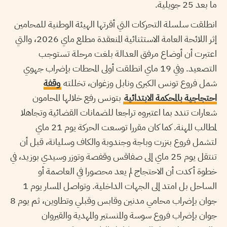
ما بعد 25 جويلية.
انطلقت سلسلة التحركات التي أقرتها الهيئة الوطنية للمحامين
إثر اللائحة العامة الاستثنائية المنعقدة مطلع ماي 2026، والتي
اعتبرت أن أوضاع مرفق العدالة بلغت مرحلة تستوجب
التصعيد. وفي 19 ماي انطلقت أولى المحطات بإضراب جهوي
شمل فروع تونس الكبرى ونابل وزغوان، تخللته
وقفة
احتجاجية بالمحكمة الابتدائية
بتونس رفع خلالها المحامون
شعارات تندد بما اعتبروه تراجعا للضمانات القضائية وتجاهلا
لمطالب المهنة. كما كان مقررا توسعت الحركة يوم 21 ماي
لتشمل فروع بنزرت وباجة وجندوبة والكاف وسليانة، قبل أن
تنتقل يوم 25 ماي إلى صفاقس وقفصة وتوزر وسيدي بوزيد، في
خطوة أكدت أن الاحتجاج لم يعد محصورا في العاصمة أو
الساحل بل امتد إلى الجهات الداخلية. وتواصل المسار يوم 1
جوان بإضراب محامي مدنين وقابس وقبلي وتطاوين، ثم يوم 8
جوان بإضراب فروع سوسة والمنستير والمهدية والقيروان