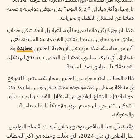
تاريخيا، وأكثر ميلا إلى ”إدارة التوتر“ بدل خوض مواجهة واضحة
دفاعا عن استقلال القضاء والحريات.
هذا التراجع لم يكن دائما صريحا أو مباشرا، بل اتّخذ شكل خطاب
رمادي حذر، يحاول باستمرار تفادي القطيعة مع السلطة. ففي
أكثر من مناسبة، شدّد مزيو على أن هيئة المحامين
محايدة
ولا
تنحاز إلى أي طرف سياسي، معتبرا أن البعض يريد دفع الهيئة إلى
الاصطفاف السياسي ضد السلطة.
ذلك الخطاب اعتبره جزء من المحامين محاولة مستمرة للتموقع
في منطقة وسطى لم تعد موجودة عمليّا داخل تونس ما بعد 25
جويلية؛ فإما الدفاع الواضح عن استقلال القضاء والحريات، أو
التحوّل التدريجي إلى جسم مهني منزوعة أنيابه السياسية
والحقوقية.
وقد تجلّى هذا التناقض بوضوح خلال أحداث اقتحام البوليس
لدار المحامي في ماي 2024، التي مثّلت واحدة من أكثر اللحظات