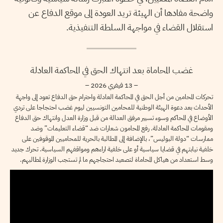
واضحة مفادها أن الهيئة تريد العودة إلى موقع الدفاع عن
استقلال القضاء في مواجهة السلطة التنفيذية.
غضب المحاماة بعد انتهاك الحق في المحاكمة العادلة
– 13 فيفري 2026 –
تحركات المحامين من أجل الحق في المحاكمة العادلة واحترام حق الدفاع تعود إلى واجهة
الأحداث بعد دعوة الهيئة الوطنية للمحامين التونسيين ليوم غضب احتجاجا على تردي
الأوضاع في المحاكم وسوء تسيير مرفق العدالة من قبل وزارة العدل وانتهاك حق الدفاع
ومقومات المحاكمة العادلة. رفع المحامون شعارات ضد “قضاء التعليمات” وضد
ممارسات “دولة البوليس”، بالإضافة إلى المطالبة بالحرية للمحاميين الموقوفين على
خلفية نيابتهم في قضايا سياسية أو على خلفية اراءهم ومواقفهم السياسية. تحرك جديد
وسط استعداد من هياكل المحاماة لتصعيد احتجاجهم ما لم تستجب الوزارة لمطالبهم.