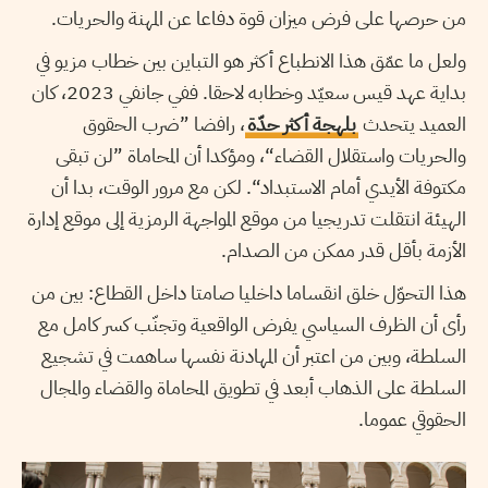
من حرصها على فرض ميزان قوة دفاعا عن المهنة والحريات.
ولعل ما عمّق هذا الانطباع أكثر هو التباين بين خطاب مزيو في
بداية عهد قيس سعيّد وخطابه لاحقا. ففي جانفي 2023، كان
العميد يتحدث
بلهجة أكثر حدّة
، رافضا ”ضرب الحقوق
والحريات واستقلال القضاء“، ومؤكدا أن المحاماة ”لن تبقى
مكتوفة الأيدي أمام الاستبداد“. لكن مع مرور الوقت، بدا أن
الهيئة انتقلت تدريجيا من موقع المواجهة الرمزية إلى موقع إدارة
الأزمة بأقل قدر ممكن من الصدام.
هذا التحوّل خلق انقساما داخليا صامتا داخل القطاع: بين من
رأى أن الظرف السياسي يفرض الواقعية وتجنّب كسر كامل مع
السلطة، وبين من اعتبر أن المهادنة نفسها ساهمت في تشجيع
السلطة على الذهاب أبعد في تطويق المحاماة والقضاء والمجال
الحقوقي عموما.