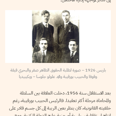
باريس 1926 – صورة لطلبة الحقوق الطاهر صفر والبحري قيقة
وقوفا والحبيب بورقيبة ومحمد علولو جلوسا – ويكيبيديا
بعد الاستقلال سنة 1956، دخلت العلاقة بين السلطة
والمحاماة مرحلة أكثر تعقيدا. فالرئيس الحبيب بورقيبة، رغم
خلفيته القانونية، كان ينظر بعين الريبة إلى كل جسم قادر على
إنتاج استقلالية سياسية أو رمزية خارج الدولة المركزية. ومع