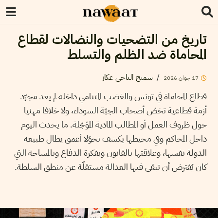
تاريخ من التضحيات والنضالات لقطاع
المحاماة ضد الظلم والتسلط
/
سميح الباجي عكاز
17
جوان
2026
قطاع المحاماة في تونس والغضب المتنامي داخله لم يعد مجرّد
أزمة قطاعية تخصّ أصحاب الجبّة السوداء، ولا خلافا مهنيا
حول ظروف العمل أو المطالب المادية المؤجّلة. ما يحدث اليوم
داخل المحاكم وفي محيطها يكشف تحوّلا أعمق يطال طبيعة
الدولة نفسها، وعلاقتها بالقانون وبفكرة الدفاع وبالمساحة التي
كان يُفترض أن تبقى فيها العدالة مستقلّة عن منطق السلطة.