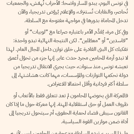
في تونس اليوم، يبدو المسار واضحا: الأحزاب تُهمّش، والجمعيات
تُحاصر، والنقابات تُستنزف، والإعلام يُروّض تدريجيا، والآن
تدخل المحاماة بدورها في مواجهة مفتوحة مع السلطة.
وفي كل مرة، يُقدَّم الأمر باعتباره صراعا مع ”لوبيات“ أو
”فاسدين“ أو ”معطّلين“. لكن النتيجة النهائية تبدو واحدة:
تفكيك كل البنى القادرة على خلق توازن داخل المجال العام. لهذا
لا تبدو أزمة المحامين مجرد حدث عابر. إنها جزء من تحوّل أعمق
تعيشه تونس منذ سنوات، حيث يجري الانتقال تدريجيا من
دولة تحكمها التوازنات والمؤسسات، مهما كانت هشاشتها، إلى
سلطة أكثر فردانية وأقل احتمالا للاعتراض.
فالمعركة التي يخوضها المحامون لم تعد تتعلق فقط بالأتعاب أو
ظروف العمل أو حتى استقلالية المهنة. إنها معركة حول ما إذا كان
القانون سيبقى فضاء لحماية الحقوق، أم سيتحول تدريجيا إلى
أداة ضمن موازين القوة السياسية.
ولهذا السبب، تبدو السلطة منزعجة من المحامين، ليس لأنهم