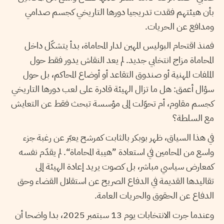
بأن هيئتهم فقدت تدريجيا دورها التاريخي كجسم صدامي
ومدافع عن الحريات.
فمنذ اقتحام البوليس المهين لدار المحاماة، بدأ يتشكّل داخل
المحاماة مزاج انتخابي جديد. لم يعد النقاش يدور فقط حول
الملفات المهنية أو صندوق التقاعد أو أوضاع المحاكم، بل حول
سؤال أعمق: هل ما تزال الهيئة قادرة على لعب دورها التاريخي
كجسم مقاوم، أم تحوّلت إلى مؤسسة تبحث فقط عن التعايش
مع السلطة؟
في هذا السياق، ظهر بوبكر بالثابت كمرشح يعبّر عن رغبة جزء
واسع من المحامين في استعادة ”هيبة المحاماة“. لم يقدّم نفسه
كمعارض سياسي مباشر، بل كصوت يريد إعادة الهيئة إلى
تقاليدها القديمة في الدفاع الصريح عن استقلال القضاء وحق
الدفاع عن الحقوق والحريات العامة.
وعندما جرت الانتخابات يوم 13 سبتمبر 2025، بدا واضحا أن