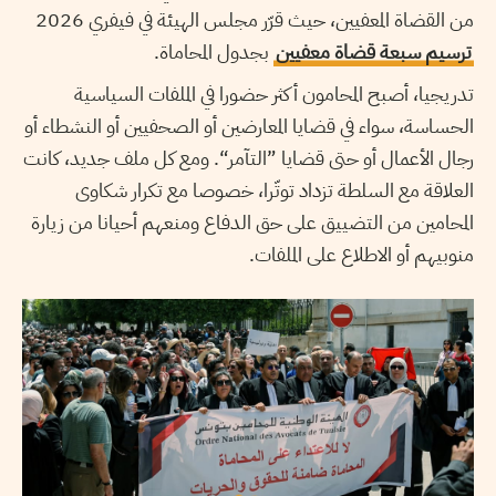
من القضاة المعفيين، حيث قرّر مجلس الهيئة في فيفري 2026
ترسيم سبعة قضاة معفيين
بجدول المحاماة.
تدريجيا، أصبح المحامون أكثر حضورا في الملفات السياسية
الحساسة، سواء في قضايا المعارضين أو الصحفيين أو النشطاء أو
رجال الأعمال أو حتى قضايا ”التآمر“. ومع كل ملف جديد، كانت
العلاقة مع السلطة تزداد توتّرا، خصوصا مع تكرار شكاوى
المحامين من التضييق على حق الدفاع ومنعهم أحيانا من زيارة
منوبيهم أو الاطلاع على الملفات.