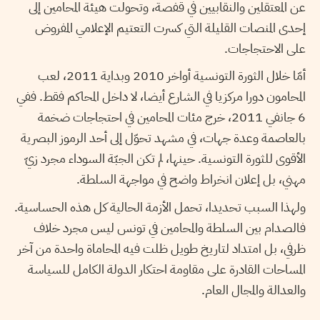
عن المعتقلين والنقابيين في قفصة، وتحولت هيئة المحامين إلى
إحدى المنصات القليلة التي كسرت التعتيم الإعلامي المفروض
على الاحتجاجات.
أمّا خلال الثورة التونسية أواخر 2010 وبداية 2011، لعب
المحامون دورا مركزيا في الشارع أيضا، لا داخل المحاكم فقط. ففي
6 جانفي 2011، خرج مئات المحامين في احتجاجات ضخمة
بالعاصمة وعدة جهات، في مشهد تحوّل إلى أحد الرموز البصرية
الأقوى للثورة التونسية. حينها، لم تكن الجبّة السوداء مجرد زيّ
مهني، بل إعلان انخراط واضح في مواجهة السلطة.
ولهذا السبب تحديدا، تحمل الأزمة الحالية كل هذه الحساسية.
فالصدام بين السلطة والمحامين في تونس ليس مجرد خلاف
ظرفي، بل امتداد لتاريخ طويل ظلت فيه المحاماة واحدة من آخر
المساحات القادرة على مقاومة احتكار الدولة الكامل للسياسة
والعدالة والمجال العام.