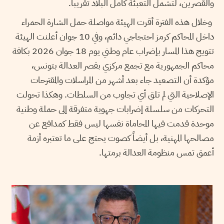
والقصرين، لتشمل التعبئة كامل البلاد تقريبا.
وخلال هذه الفترة أقرت الهيئة مواصلة حمل الشارة الحمراء
داخل المحاكم كرمز احتجاجي دائم، وفي 10 جوان أعلنت الهيئة
تتويج هذا المسار بإضراب عام وطني يوم 18 جوان 2026 بكافة
محاكم الجمهورية مع تجمع مركزي بقصر العدالة بتونس،
مؤكدة أن التصعيد جاء بعد أشهر من المراسلات والمقترحات
الإصلاحية التي لم تلق أي تجاوب من السلطات. وهكذا تحولت
التحركات من سلسلة إضرابات جهوية متفرقة إلى حملة وطنية
موحدة قدمت فيها المحاماة نفسها ليس فقط كمدافع عن
مصالحها المهنية، بل أيضاً كصوت يحتج على ما تعتبره أزمة
أعمق تمس منظومة العدالة برمتها.