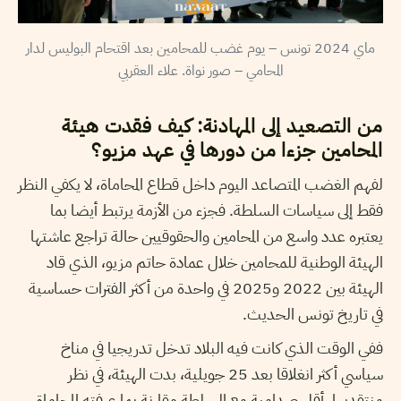
ماي 2024 تونس – يوم غضب للمحامين بعد اقتحام البوليس لدار
المحامي – صور نواة. علاء العقربي
من التصعيد إلى المهادنة: كيف فقدت هيئة
المحامين جزءا من دورها في عهد مزيو؟
لفهم الغضب المتصاعد اليوم داخل قطاع المحاماة، لا يكفي النظر
فقط إلى سياسات السلطة. فجزء من الأزمة يرتبط أيضا بما
يعتبره عدد واسع من المحامين والحقوقيين حالة تراجع عاشتها
الهيئة الوطنية للمحامين خلال عمادة حاتم مزيو، الذي قاد
الهيئة بين 2022 و2025 في واحدة من أكثر الفترات حساسية
في تاريخ تونس الحديث.
ففي الوقت الذي كانت فيه البلاد تدخل تدريجيا في مناخ
سياسي أكثر انغلاقا بعد 25 جويلية، بدت الهيئة، في نظر
منتقديها، أقل صدامية مع السلطة مقارنة بما عرفته المحاماة