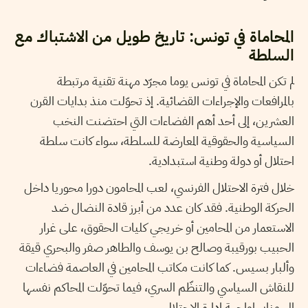
المحاماة في تونس: تاريخ طويل من الاشتباك مع
السلطة
لم تكن المحاماة في تونس يوما مجرّد مهنة تقنية مرتبطة
بالمرافعات والإجراءات القضائية. إذ تحوّلت منذ بدايات القرن
العشرين، إلى أحد أهم الفضاءات التي احتضنت النخب
السياسية والحقوقية المعارضة للسلطة، سواء كانت سلطة
احتلال أو دولة وطنية استبدادية.
خلال فترة الاحتلال الفرنسي، لعب المحامون دورا محوريا داخل
الحركة الوطنية. فقد كان عدد من أبرز قادة النضال ضد
الاستعمار من المحامين أو خريجي كليات الحقوق، على غرار
الحبيب بورقيبة وصالح بن يوسف والطاهر صفر والبحري قيقة
وألبار بسيس. كما كانت مكاتب المحامين في العاصمة فضاءات
للنقاش السياسي والتنظّم السري، فيما تحوّلت المحاكم نفسها
إلى منابر لمواجهة إدارة الاحتلال.