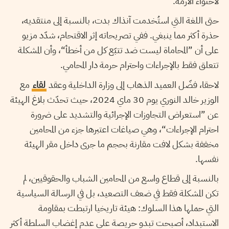
لاحتواء الأزمة.
حتى اللغة التي استُخدمت آنذاك بدت، بالنسبة إلى منتقديه،
حذرة أكثر مما ينبغي. ففي تصريحاته إثر الاقتحام، شدّد مزيو
على أن ”المحاماة ليست ضد تتبّع كل من أخطأ“، وأن المشكلة
تتعلق فقط بالإجراءات واحترام حرمة دار المحامي.
لاحقا، فضّل العميد الذهاب إلى وزارة الداخلية وعقد
لقاء
مع
الوزير خالد النوري يوم 30 ماي 2024، حيث تحدّث بلاغ الهيئة
عن ”استعراض التجاوزات الإجرائية والتشديد على ضرورة
احترام الإجراءات“، وهي صياغات اعتبرها جزء من المحامين
مخففة بشكل لافت مقارنة بحجم ما جرى داخل مقر الهيئة
نفسها.
بالنسبة إلى قطاع واسع من المحامين الشباب والحقوقيين، لم
تكن المشكلة فقط في ضعف التصعيد، بل في الرسالة السياسية
التي حملها هذا السلوك: هيئة تاريخيا ارتبطت بمقاومة
الاستبداد، أصبحت تبدو حريصة على عدم إغضاب السلطة أكثر