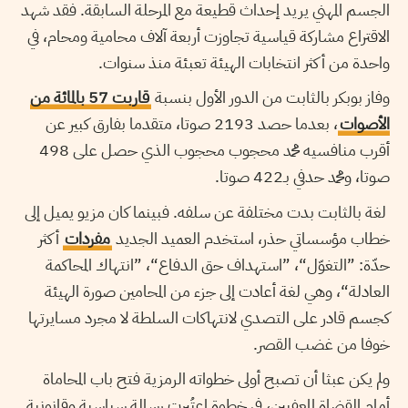
الجسم المهني يريد إحداث قطيعة مع المرحلة السابقة. فقد شهد
الاقتراع مشاركة قياسية تجاوزت أربعة آلاف محامية ومحام، في
واحدة من أكثر انتخابات الهيئة تعبئة منذ سنوات.
وفاز بوبكر بالثابت من الدور الأول بنسبة
قاربت 57 بالمائة من
الأصوات
، بعدما حصد 2193 صوتا، متقدما بفارق كبير عن
أقرب منافسيه محمد محجوب محجوب الذي حصل على 498
صوتا، ومحمد حدفي بـ422 صوتا.
لغة بالثابت بدت مختلفة عن سلفه. فبينما كان مزيو يميل إلى
خطاب مؤسساتي حذر، استخدم العميد الجديد
مفردات
أكثر
حدّة: ”التغوّل“، ”استهداف حق الدفاع“، ”انتهاك المحاكمة
العادلة“، وهي لغة أعادت إلى جزء من المحامين صورة الهيئة
كجسم قادر على التصدي لانتهاكات السلطة لا مجرد مسايرتها
خوفا من غضب القصر.
ولم يكن عبثا أن تصبح أولى خطواته الرمزية فتح باب المحاماة
أمام القضاة المعفيين، في خطوة اعتُبرت رسالة سياسية وقانونية