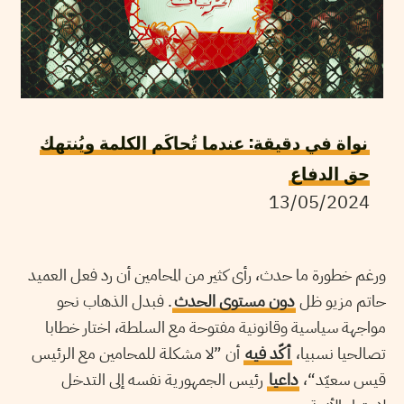
نواة في دقيقة: عندما تُحاكَم الكلمة ويُنتهك
حق الدفاع
13/05/2024
ورغم خطورة ما حدث، رأى كثير من المحامين أن رد فعل العميد
حاتم مزيو ظل
دون مستوى الحدث
. فبدل الذهاب نحو
مواجهة سياسية وقانونية مفتوحة مع السلطة، اختار خطابا
تصالحيا نسبيا،
أكّد فيه
أن ”لا مشكلة للمحامين مع الرئيس
قيس سعيّد“،
داعيا
رئيس الجمهورية نفسه إلى التدخل