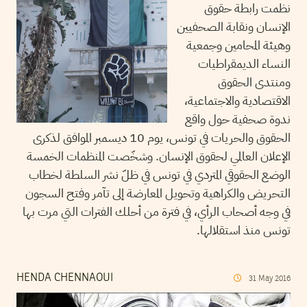
نظمت رابطة حقوق
الإنسان ونقابة الصحفيين
وهيئة المحامين وجمعية
النساء الديمقراطيات
ومنتدى الحقوق
الاقتصادية والاجتماعية،
ندوة صحفية حول واقع
الحقوق والحريات في تونس، يوم 10 ديسمبر الموافق لذكرى
الإعلان العالمي لحقوق الإنسان. وشخّصت المنظمات الخمسة
الوضع الحقوقي المتردي في تونس في ظلّ نشر السلطة لخطاب
التحريض والكراهية وتحويل المعارضة إلى تآمر وفتح السجون
في وجه أصحاب الرأي، في فترة من أحلك الفترات التي مرت بها
تونس منذ استقلالها.
HENDA CHENNAOUI
31
May
2016