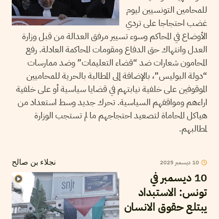
للمحامين التونسيين ليوم
غضب احتجاجا على تردي
الأوضاع في المحاكم وسوء تسيير مرفق العدالة من قبل وزارة
العدل وانتهاك حق الدفاع ومقومات المحاكمة العادلة. رفع
المحامون شعارات ضد “قضاء التعليمات” وضد ممارسات
“دولة البوليس”، بالإضافة إلى المطالبة بالحرية للمحاميين
الموقوفين على خلفية نيابتهم في قضايا سياسية أو على خلفية
اراءهم ومواقفهم السياسية. تحرك جديد وسط استعداد من
هياكل المحاماة لتصعيد احتجاجهم ما لم تستجب الوزارة
لمطالبهم.
10
ديسمبر
2025
نجلاء بن صالح
10 ديسمبر في
تونس: الاستبداد
يبتلع حقوق الانسان