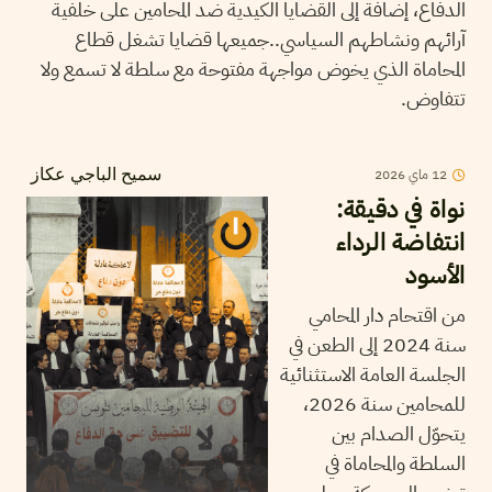
الدفاع، إضافة إلى القضايا الكيدية ضد المحامين على خلفية
آرائهم ونشاطهم السياسي..جميعها قضايا تشغل قطاع
المحاماة الذي يخوض مواجهة مفتوحة مع سلطة لا تسمع ولا
تتفاوض.
12
ماي
2026
سميح الباجي عكاز
نواة في دقيقة:
انتفاضة الرداء
الأسود
من اقتحام دار المحامي
سنة 2024 إلى الطعن في
الجلسة العامة الاستثنائية
للمحامين سنة 2026،
يتحوّل الصدام بين
السلطة والمحاماة في