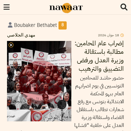
Boubaker Bethabet
8
18
جوان
2026
مهدي الجلاصي
إضراب عام المحامين:
مطالبة باستقالة
وزيرة العدل ورفض
التضييق والترهيب
حضور حاشد للمحامين
التونسيين في يوم اضرابهم
العام ببهو المحكمة
الابتدائية بتونس مع رفع
شعارات تطالب باستقلال
القضاء واستقالة وزيرة
العدل على خلفية “فشلها