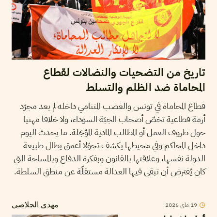
تاريخ من التضحيات والنضالات لقطاع
المحاماة ضد الظلم والتسلط
قطاع المحاماة في تونس والغضب المتنامي داخله لم يعد مجرّد
أزمة قطاعية تخصّ أصحاب الجبّة السوداء، ولا خلافا مهنيا
حول ظروف العمل أو المطالب المادية المؤجّلة. ما يحدث اليوم
داخل المحاكم وفي محيطها يكشف تحوّلا أعمق يطال طبيعة
الدولة نفسها، وعلاقتها بالقانون وبفكرة الدفاع وبالمساحة التي
كان يُفترض أن تبقى فيها العدالة مستقلّة عن منطق السلطة.
19
ماي
2026
مهدي الجلاصي