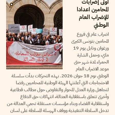
أولى إضرابات
المحامين اعدادا
للإضراب العام
الوطني
اضراب عام في فروع
المحامين بتونس الكبرى
وزغوان ونابل يوم 19
ماي، وحمل الشارة
الحمراء لمدة شهر حتى
موعد الاضراب العام
الوطني ىوم 18 جوان 2026. بهذه التحركات بدأت سلسلة
الاحتجاجات التي أعلنتها الهيئة الوطنية للمحاميين رفضا
لتجاهل وزارة العدل للحوار والتفاوض حول مطالب قطاعية
وأخرى تتعلق باستقلالية العدالة، انتهاكات حق الدفاع
واستقلالية القضاء وبناء مؤسسات مستقلة تحمي العدالة من
تدخل السلطة التنفيذية ووقف الهرسلة المسلطة على لسان