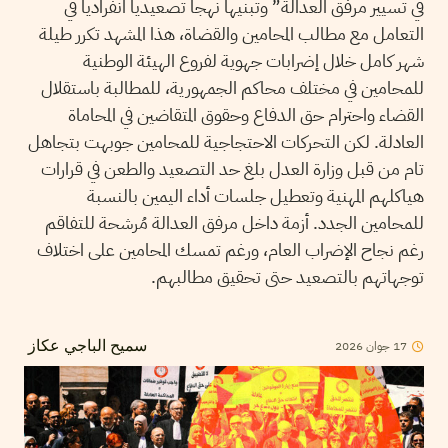
في تسيير مرفق العدالة” وتبنيها نهجا تصعيديا انفراديا في
التعامل مع مطالب المحامين والقضاة، هذا المشهد تكرر طيلة
شهر كامل خلال إضرابات جهوية لفروع الهيئة الوطنية
للمحامين في مختلف محاكم الجمهورية، للمطالبة باستقلال
القضاء واحترام حق الدفاع وحقوق المتقاضين في المحاماة
العادلة. لكن التحركات الاحتجاجية للمحامين جوبهت بتجاهل
تام من قبل وزارة العدل بلغ حد التصعيد والطعن في قرارات
هياكلهم المهنية وتعطيل جلسات أداء اليمين بالنسبة
للمحامين الجدد. أزمة داخل مرفق العدالة مُرشحة للتفاقم
رغم نجاح الإضراب العام، ورغم تمسك المحامين على اختلاف
توجهاتهم بالتصعيد حتى تحقيق مطالبهم.
17
جوان
2026
سميح الباجي عكاز