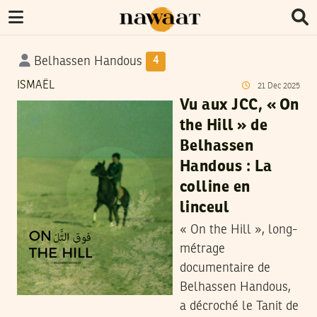
Belhassen Handous
4
ISMAËL
21
Dec
2025
Vu aux JCC, « On
the Hill » de
Belhassen
Handous : La
colline en
linceul
« On the Hill », long-
métrage
documentaire de
Belhassen Handous,
a décroché le Tanit de