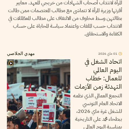
المرأة لانتداب أصحاب الشهادات من خريجي المعهد. معايير
أقرتها وزيرة المرأة لا تتماشى مع مطالب المعتصمات ممن طالت
بطالتهن وسط مخاوف من الالتفاف على مطالب المعطّللات في
الانتداب حسب الملفات واعتماد سياسة المحاباة على حساب
الكفاءة والاستحقاق.
2026
ماي
01
مهدي الجلاصي
اتحاد الشغل في
اليوم العالمي
للعمال: خطاب
التهدئة زمن الأزمات
التجمع العمالي الذي نظمه
الاتحاد العام التونسي
للشغل غرة ماي 2026،
ببطحاء محمد علي التاريخية
بمناسبة اليوم العالمي