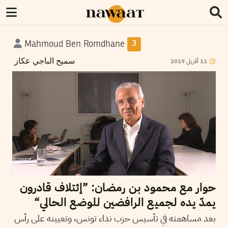
Mahmoud Ben Romdhane
3
2019
أفريل
11
سميح الباجي عكاز
حوار مع محمود بن رمضان: ”إئتلاف قادرون
يمدّ يده لجميع الرافضين للوضع الحالي“
بعد مساهمته في تأسيس حزب نداء تونس، وتعيينه على رأس