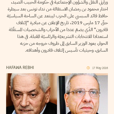
وزارتي النقل والشؤون الإجتماعية في حكومة الحبيب الصيد،
اختار محمود بن رمضان الاستقالة من نداء تونس بعد سيطرة
حافظ قائد السبسي على الحزب ليبتعد عن الساحة السياسيّة
حتّى 17 مارس 2019، تاريخ الإعلان عن مبادرة “إئتلاف
قادرون” الذّي يضمّ عددا من الأحزاب والشخصيات المستقّلة
استعدادا للانتخابات التشريعيّة والرئاسيّة المقبلة. في هذا
الحوار، يعود الوزير السابق إلى ظروف خروجه من حزبه
السابق، وحيثيات تأسيس إئتلاف قادرون وأهدافه.
HAFAWA REBHI
17
May
2016