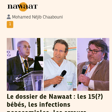
Mohamed Néjib Chaabouni
1
RIADH GUERFALI
21
Mar
2019
Le dossier de Nawaat : les 15(?)
bébés, les infections