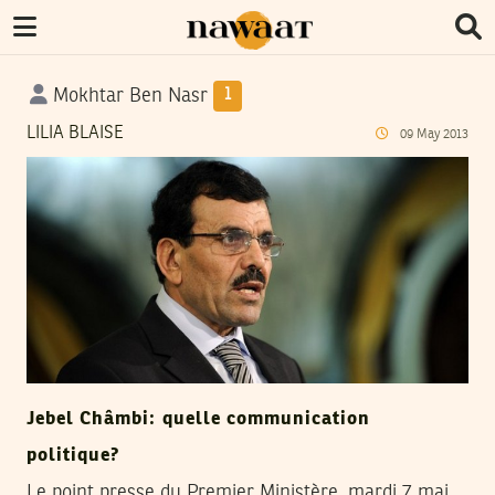
Mokhtar Ben Nasr
1
LILIA BLAISE
09
May
2013
Jebel Châmbi: quelle communication
politique?
Le point presse du Premier Ministère, mardi 7 mai,