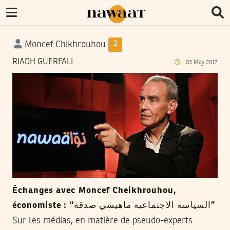
Moncef Chikhrouhou
2
RIADH GUERFALI
03
May
2017
Échanges avec Moncef Cheikhrouhou,
économiste : “السياسة الاجتماعية ماهيشي صدقة”
Sur les médias, en matière de pseudo-experts