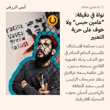
2024
فيفري
02
أيمن الرزقي
نواة في دقيقة:
”عامين حبس“ ولا
خوف على حرية
التعبير
ثبتت محكمة الاستئناف
بالمنستير الحكم الصادر في
حق الشاب رشاد طمبورة
القاضي بسجنه سنتين،
على خلفية رسمه غرافيتي
ينتقد تصريحات الرئيس
قيس سعيد المتعلقة
بالمهاجرين أصيلي جنوب
الصحراء الافريقية.