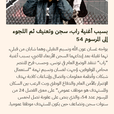
بسبب أغنية راب، سجن وتعنيف ثم اللجوء
إلى المرسوم 54
يواجه غسان عون الله ونسيم النقيلي وهما شابان من قبلي،
تهما ثقيلة بعد إيداعهما السجن الأربعاء الماضي، بسبب أغنية
”راب“ تنتقد الوضع العام في تونس. وحسب فرح المنتصر
محامي الموقوفين، وُجهت لغسان ونسيم تهمة ”استعمال
شبكات وأنظمة معلومات واتصال وإشاعات كاذبة بهدف
الإضرار بالأمن العام والدفاع الوطني وبث الرعب بين السكان
والمستهدف هو موظف عمومي“ على معنى الفصل 24 من
المرسوم عدد 54، والذي ينص على عقوبة تصل لخمس
سنوات سجن وتضاعف حين يكون المستهدف موظفا عموميا.