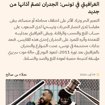
الغرافيتي في تونس: الجدران تصمّ آذانها من
جديد
التعبير الحر وترك الأثر على اختلاف محامله أو منصاته، يبقى
مقياسا لمدى انتصار الحريات وترسخها لدى الشعوب على
حساب المنع والحجب والرقابة. ويبقى الغرافيتي بمدارسه
المتعددة وأثره المتمرد على الجدران إحدى هذه المقاييس. فبعد
بدايات محتشمة في تونس، عجت الشوارع والجدران
بالغرافيتي بعد ثورة 2011، لتعود اليوم إلى حالة موت سريري
مؤسفة كنتيجة حتمية لعودة المنع والصد والتسلط.
2024
أوت
09
نجلاء بن صالح