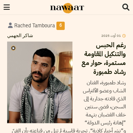
Rached Tamboura
6
2025
أوت
01
شاكر الجهمي
رغم الحبس
والتنكيل المقاومة
مستمرة، حوار مع
رشاد طمبورة
رشاد طمبورة، الفنان
الشاب وعضو الألتراس
الذي قادته جدارية إلى
السجن، قضى سنتين
خلف القضبان بتهمة
”إهانة رئيس الدولة“
و”نشر أخبار كاذبة“. تجربة قاسية لم تنل من قناعته بأن الفنّ