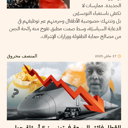
الجديدة. ممارسات لا
تكتفي باستغباء التونسيّين
بل وتنتهك خصوصية الأطفال وحرمتهم عبر توظيفهم في
الدعاية السياسيّة، وسط صمت مطبق تفوح منه رائحة الجبن
من مصالح حماية الطفولة ووزارات الإشراف.
2025
جانفي
17
المنصف محروق
القطار فائق السرعة في تونس: 5 أسئلة حول