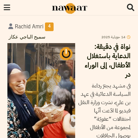
Rachid Amri
4
2025
جويلية
14
سميح الباجي عكاز
نواة في دقيقة:
الدعاية باستغلال
الأطفال، إلى الوراء
در
في مشهد يجترّ رداءة
السياسة الدعائية في عهد
بن عليّ، نشرت وزارة النقل
فيديو لما ادّعت أنّها
احتفالات “عفويّة”
لمجموعة من الأطفال
بوصول الحافلات