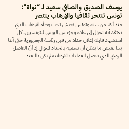
يوسف الصديق والصافي سعيد لـ “نواة”:
تونس تنتحر ثقافيا والإرهاب ينتصر
منذ أكثر من سنة وتونس تعيش تحت وطأة الارهاب الذي
نعتقد أنه تحوّل إلى عادة وجزء من اليومي للتونسيين. كل
استشهاد قابله إعلان حداد من قبل رئاسة الجمهورية حتى أنّنا
بتنا نعيش ما يمكن أن نسميه بالحداد المتوالي إذ أنّ الفاصل
الزمني الذي يفصل العمليات الارهابية لم يكن بالبعيد.