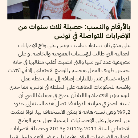
بالأرقام والنسب: حصيلة ثلاث سنوات من
الإضرابات المتواصلة في تونس
على مدى ثلاث سنوات عاشت تونس على وقع الإضرابات
العمالية التي طالت المؤسسات العمومية والخاصة. و على
مشروعية عدد كبير منها والتي انصبت أغلب مطالبها في خانة
تحسين ظروف العمل وتحسين الوضع الاجتماعي إلا أنها كبّدت
الدولة خسائر تقدر بالمليارات إضافة إلى غياب خطة عمل
واضحة للحكومات المتعاقبة على السلطة في تونس، مما حذى
اليوم بوزير الاقتصاد والمالية أن يصرح في جويلية الماضي أن
نسبة العجز في ميزانية الدولة قد تصل هذه السنة إلى حدود
9,2% وهي نسبة هامة لا يمكن الاستخفاف بها. نواة تمكنت
من الحصول على الإحصائيات الرسمية حول تطور الوضع
الاجتماعي لسنة 2011 و2012 و2013 وحصيلة الاضرابات
العمالية التي شملت البلاد. وفيما يلي عرض لأهم ما جاء فيها