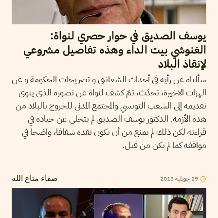
يوسف الصديق في حوار حصري لنواة:
الغنوشي بيت الداء وهذه تفاصيل مشروعي
لإنقاذ البلاد
سألناه عن رأيه في أحداث الشعانبي و تصريحات الحكومة و عن
الهزات الاخيرة، تحدّث، ثمّ كشف لنواة عن تصوره الذي ينوي
تقديمه إلى الشعب التونسي والمجتمع المدني للخروج بالبلاد من
هذه الأزمة. الدكتور يوسف الصديق لم يتخلى عن حياده في
قراءته لكن ذلك لم يمنع من أن يكون نقده شفافا، واضحا في
مواقفه كما لم يكن من قبل.
29
جويلية
2013
صفاء متاع الله