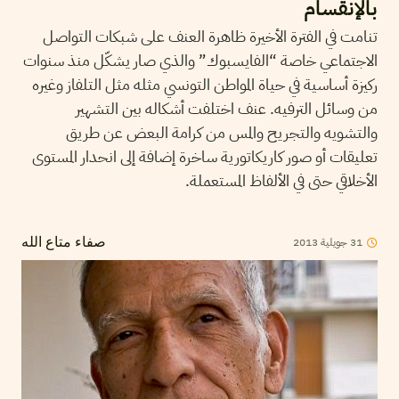
بالإنقسام
تنامت في الفترة الأخيرة ظاهرة العنف على شبكات التواصل
الاجتماعي خاصة “الفايسبوك” والذي صار يشكّل منذ سنوات
ركيزة أساسية في حياة المواطن التونسي مثله مثل التلفاز وغيره
من وسائل الترفيه. عنف اختلفت أشكاله بين التشهير
والتشويه والتجريح والمس من كرامة البعض عن طريق
تعليقات أو صور كاريكاتورية ساخرة إضافة إلى انحدار المستوى
الأخلاقي حتى في الألفاظ المستعملة.
31
جويلية
2013
صفاء متاع الله