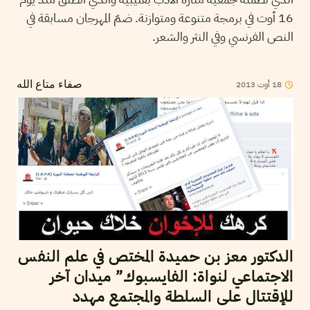
16 أوت في برمجة متنوعة ومتوازنة. ضمّ المهرجان مسابقة في
النص الفرنسي وفي النثر والشعر.
18
أوت
2013
صفاء متاع الله
الدكتور معز بن حميدة المختص في علم النفس
الاجتماعي لنواة: الفايسبوك” ميدان آخر
للإقتتال على السلطة والمجتمع مهدد