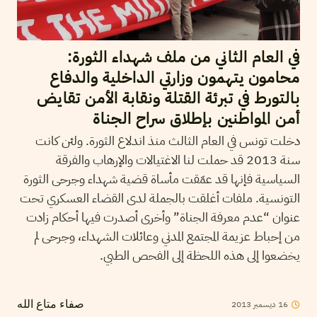
في العام الثاني من ملف شهداء الثورة:
محامون يتهمون وزارتي الداخلية والدفاع
بالتورط في تبرئة القتلة ونقابة الأمن تقايض
أمن المواطنين بإطلاق سراح الجناة
دخلت تونس في العام الثالث منذ اندلاع الثورة. ولئن كانت
سنة 2013 قد حملت لنا الاغتيالات والإرهاب والفرقة
السياسية فإنها قد عمّقت مأساة قضية شهداء وجرحى الثورة
التونسية. ملفات أغلقت بالجملة لدى القضاء العسكري تحت
عنوان “عدم معرفة الجناة” وأخرى أصدرت فيها أحكام زادت
من إحباط عزيمة المجتمع المدني وعائلات الشهداء، وجرحى لم
يخضعوا إلى هذه اللحظة إلى الفحص الطبي.
16
ديسمبر
2013
صفاء متاع الله