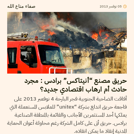
05
نوفمبر
2013
صفاء متاع الله
حريق مصنع “أنيتاكس” برادس : مجرد
حادث أم ارهاب اقتصادي جديد؟
أفاقت الضاحية الجنوبية فجر البارحة 4 نوفمبر 2013 على
فاجعة حريق اندلع بشركة “unitex” للملابس المستعملة التي
يملكها أحد المستثمرين الأجانب والقائمة بالمنطقة الصناعية
برادس. حريق أتى على كامل الشركة رغم محاولة أعوان الحماية
المدنية إنقاذ ما يمكن انقاذه.