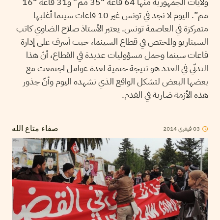
ولايات الجمهورية منها 64 قاعة “35 مم” و31 قاعة “16
مم”. اليوم لا نجد في تونس غير 10 قاعات سينما أغلبها
متمركزة في العاصمة تونس. يعتبر الأستاذ صلاح الضاوي كاتب
السيناريو والمختص في قطاع السينما، حيث أشرف على إدارة
قاعات سينما وحمل مسؤوليات عديدة في القطاع، أنّ هذا
التدنّي في العدد هو نتيجة حتمية لعدة عوامل اجتمعت مع
بعضها البعض لتشكل الواقع الذي نشهده اليوم وأنّ جذور
هذه الأزمة ضاربة في القدم.
03
فيفري
2014
صفاء متاع الله