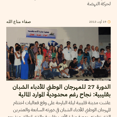
لحركة النهضة
19
أوت
2013
صفاء متاع الله
الدورة 27 للمهرجان الوطني للأدباء الشبان
بقليبية: نجاح رغم محدودية الموارد المالية
عاشت مدينة قليبية ليلة البارحة على وقع فعاليات اختتام
المهرجان الوطني للأدباء الشبان في دورته السابعة والعشرين
الذي نظمته جمعية منارة الأدب بقليبية والذي انطلق منذ يوم