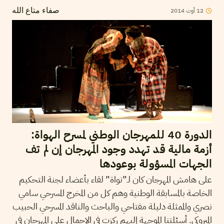
12
أوت
2014
صفاء متاع الله
الدورة 40 للمهرجان الوطني لمسرح الهواة:
أزمة مالية قد تهدد وجود المهرجان إن لم تف
الجهات المسؤولة بوعودها
على هامش المهرجان كان لـ”نواة” لقاء بأعضاء لجنة التحكيم
الخاصة بالمسابقة الوطنية وهم كل من المخرج المسرحي سامي
نصري والممثلة دليلة مفتاحي والباحث والناقد المسرحي الحبيب
المبروكي. أسئلتنا الموجهة إليهم ركزت في الإجمال على المهرجان في