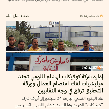
25
سبتمبر
2014
صفاء متاع الله
إدارة شركة كوفيكاب لهشام اللومي تجند
ميليشيات لفك اعتصام العمال وورقة
التحقيق ترفع في وجه النقابيين
عاد الهدوء النسبي البارحة 24 سبتمبر إلى أروقة شركة
“كوفيكاب” التي يديرها السيد هشام اللومي نائب رئيس