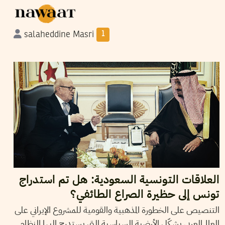
salaheddine Masri
1
2016
جانفي
07
ياسين النابلي
العلاقات التونسية السعودية: هل تم استدراج
تونس إلى حظيرة الصراع الطائفي؟
التنصيص على الخطورة المذهبية والقومية للمشروع الإيراني على
العالم العربي يشكّل الأرضية السياسية التي يستدرج إليها النظام