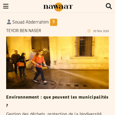
Souad Abderrahim
5
TEYCIR BEN NASER
30
Nov
2018
Environnement : que peuvent les municipalités
?
Gestion des déchets, protection de la biodiversité,