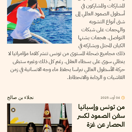
المشاركات والمشاركون في
أسطول الصمود العالمي إلى
شتى أنواع التشويه
والهجمات على شبكات
التواصل. هجمات يشنها
الكيان المحتل ويشاركه في
ذلك مجاميع ضحلة المستوى من تونس تنشر كلاما مؤامراتيا لا
ينطلي سوى على بسطاء العقل. رغم كل ذلك وغيره ستبقى
حركة الأسطول العالمي نبراسا يحفظ ماء وجه الانسانية في زمن
الفاشيات و الرداءة والانحطاط.
2025
أوت
04
نجلاء بن صالح
من تونس وإسبانيا
سفن الصمود لكسر
الحصار عن غزة