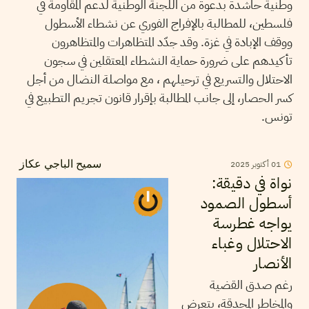
وطنية حاشدة بدعوة من اللجنة الوطنية لدعم المقاومة في
فلسطين، للمطالبة بالإفراج الفوري عن نشطاء الأسطول
ووقف الإبادة في غزة. وقد جدّد المتظاهرات والمتظاهرون
تأكيدهم على ضرورة حماية النشطاء المعتقلين في سجون
الاحتلال والتسريع في ترحيلهم ، مع مواصلة النضال من أجل
كسر الحصار، إلى جانب المطالبة بإقرار قانون تجريم التطبيع في
تونس.
2025
أكتوبر
01
سميح الباجي عكاز
نواة في دقيقة:
أسطول الصمود
يواجه غطرسة
الاحتلال وغباء
الأنصار
رغم صدق القضية
والمخاطر المحدقة، يتعرض