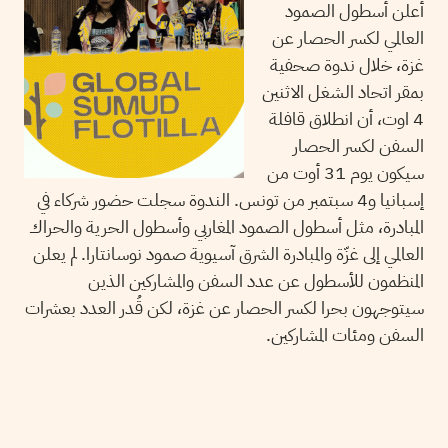
أعلن أسطول الصمود
العالمي لكسر الحصار عن
غزة، خلال ندوة صحفية
بمقر اتحاد الشغل الاثنين
4 اوت، أن انطلاق قافلة
السفن لكسر الحصار
سيكون يوم 31 أوت من
إسبانيا و4 سبتمبر من تونس. الندوة سجلت حضور شركاء في
المبادرة، مثل أسطول الصمود المغاربي وأسطول الحرية والحراك
العالمي إلى غزّة والمبادرة الشرق آسيوية صمود نوسانتارا. لم يعلن
المنظمون للأسطول عن عدد السفن والمشاركين الذين
سيتوجهون بحرا لكسر الحصار عن غزة، لكن قُدر العدد بعشرات
السفن ومئات المشاركين.