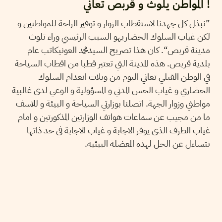
! المواطن يلوث و قربص تعاني
”نبذل كل جهدنا لاستقطاب الزوار و توفير الراحة للمواطنين و
لكن غياب السلوك الحضاريهو السبب الرئيسي وراء تلوث
مدينة قربص“. كان هذا تصريح السيدمحمد العونيكاتب عام
بلدية قربص. هذه المدينة التي تعتبر قطبا من اقطاب السياحة
في الوطن القبلي تعاني اليوم من ويلات انعدام السلوك
الحضاري و غياب الحس المدني و المسؤولية و الوعي لدى غالبية
مواطني وزوار الجهة. اتصلنا بوزارتي السياحة و البيئة و للاسف
ما من مجيب عن سماعات هواتف الوزارتين المذكورتين و امام
غياب الطرف الذي يوفر الاجابة و غياب الاجابة في حد ذاتها
نتساءل عن الحل لهذه المعضلة البيئية.