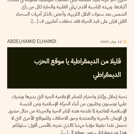
أكبادها. وبهذه المناسبة أقدم تهاني القلبية والحارة لكل من رأى
الشمس بعد سنوات الظل الكريهة، وأخص بالذكر أمهات السجناء
اللاتي لازلن على قيد الحياة فقد تحققت أمانيهن ف […].
2005
جوان
12
ABDELHAMID ELHAMDI
قليلا من الديمقراطية يا موقع الحزب
الديمقراطي
تحية إجلال وإكبار واحترام للمنابر الإعلامية الحرة التي يديرها ويشرف
عليها تونسيون وطنيون من أبناء الحركة الإسلامية ومن المدرسة
الإسلامية المعاصرة لما تقدمه هذه المنابر الحرة والجريئة من مثال مشرق
في الإيمان بالحرية والتعددية وحق الاختلاف، وللمواقع الأخرى التي لا
تحتمل نقدا خفيفا مؤدبا مهذبا كالذي نشرته بالأمس أقول: سلوككم
هذا غير ديمقراطي، ومن موقع ال […].