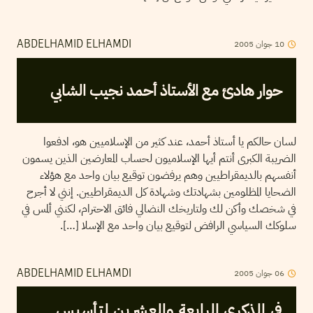
2005
جوان
10
ABDELHAMID ELHAMDI
حوار هادئ مع الأستاذ أحمد نجيب الشابي
لسان حالكم يا أستاذ أحمد، عند كثير من الإسلاميين هو، ادفعوا
الضريبة الكبرى أنتم أيها الإسلاميون لحساب المعارضين الذين يسمون
أنفسهم بالديمقراطيين وهم يرفضون توقيع بيان واحد مع هؤلاء
الضحايا المظلومين بشهادتك وشهادة كل الديمقراطيين. إنني لا أجرح
في شخصك وأكن لك ولتاريخك النضالي فائق الاحترام، لكنني ألمس في
سلوكك السياسي الرافض لتوقيع بيان واحد مع الإسلا […].
2005
جوان
06
ABDELHAMID ELHAMDI
في الذكرى الرابعة والعشرين لتأسيس