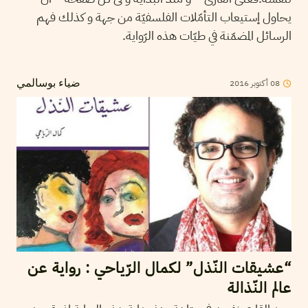
يحاول إستيعاب التأمّلات الفلسفيّة من جهة و كذلك فهم
الرسائل المضمّنة في طيّات هذه الرّواية.
08
أكتوبر
2016
ضياء بوسالمي
“عشيقات النّذل” لكمال الرّياحي : رواية عن
عالم النّذالة