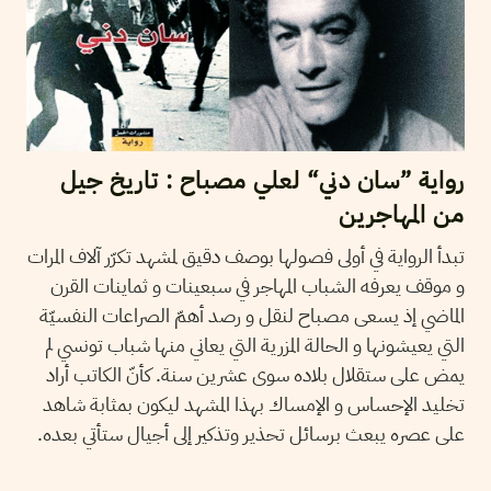
رواية ”سان دني“ لعلي مصباح : تاريخ جيل
من المهاجرين
تبدأ الرواية في أولى فصولها بوصف دقيق لمشهد تكرّر آلاف المرات
و موقف يعرفه الشباب المهاجر في سبعينات و ثماينات القرن
الماضي إذ يسعى مصباح لنقل و رصد أهمّ الصراعات النفسيّة
التي يعيشونها و الحالة المزرية التي يعاني منها شباب تونسي لم
يمض على ستقلال بلاده سوى عشرين سنة. كأنّ الكاتب أراد
تخليد الإحساس و الإمساك بهذا المشهد ليكون بمثابة شاهد
على عصره يبعث برسائل تحذير وتذكير إلى أجيال ستأتي بعده.