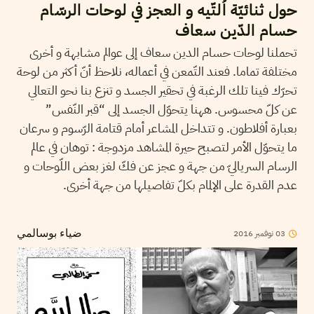
حول ثنائيّة اُلتّيه و العجز في لوحات الرسّام
حسام الدّين سعاف
تحملنا لوحات حسام الدين سعاف إلى عوالم مشابهة و أخرى
مختلفة تماما. فعند التّمعن في أعماله، نلاحظ أنّ أكثر من لوحة
تحرّك فينا تلك الرغبة في تحقير الجسد و تنزع بنا نحو التعالي
عن كلّ محسوس. ههنا يتحوّل الجسد إلى “قبر النّفس”
بعبارة أفلاطون. و تتداخل المشاعر أمام قتامة الرّسوم و سرعان
ما يتحوّل الأمر لتصبح حيرة المشاهد مزدوجة : توهان في عالم
الرسام السرياليّ من جهة و عجز عن فكّ لغز بعض اللّوحات و
عدم القدرة على الإلمام بكلّ تفاصيلها من جهة أخرى.
03
نوفمبر
2016
ضياء بوسالمي