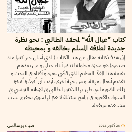
كتاب ”عيال الله“ لمحمّد الطالبي : نحو نظرة
جديدة لعلاقة المسلم بخالقه و بمحيطه
إنّ هدف كتابة مقال عن هذا الكتاب (الذي أسال حبرا كثيرا منذ
صدوره) هو مجرّد محاولة لتذكير أبناء جيلي و من بعدهم
بقيمة هذا المفكّر العظيم الذي قضّى عمره و أفناه في البحث و
تقديم أعمال مهمّة. و من جهة أخرى، أردت أن أُبْعِدَ وَ أَمْحُوَ
تِلك الصّورة التي ظهر بها الدكتور الطالبي في الإعلام التونسي في
السنوات الأخيرة في برامج مبتذلة لا همّ لها سوى تحقيق نسب
مشاهدة مرتفعة.
26
أكتوبر
2016
ضياء بوسالمي