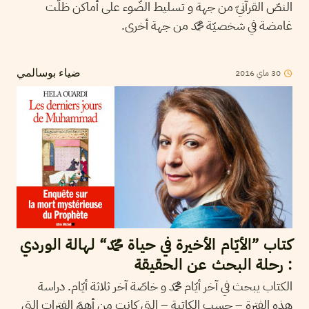
النصّ القرآنيّ من جهة و تسليط الضّوء على أماكن ظلّت
غامضة في شخصيّة محمّد من جهة أخرى.
30
ماي
2016
ضياء بوسالمي
كتاب ”الأيّام الأخيرة في حياة محمّد“ لهالة الوردي
: رحلة البحث عن الحقيقة
الكتاب يبحث في آخر أيّام محمّد و خاصّة آخر ثلاثة أيّام. دراسة
هذه الفترة – حسب الكاتبة – التي كانت من أهمّ الفترات التي