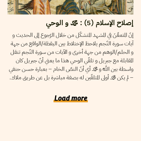
إصلاح الإسلام (5) : محمّد و الوحي
إنّ المتمعِّنَ في المشهد المتشكّل من خلال الرّجوع إلى الحديث و
آيات سورة النّجم يلاحظ الإختلاط بين اليقظة/الواقع من جهة
و الحلم/الوهم من جهة أخرى و الآيات من سورة النّجم تنقل
المقابلة مع جبريل و تلقّي الوحي هذا ما يعني أنّ جبريل كان
واسطة بين اللّه و محمّد أي أنّ النصّ الخام – بعبارة حسن حنفي
– لم يكن محمّد أولى المتلقّين له بصفة مباشرة بل عن طريق ملاك.
Load more