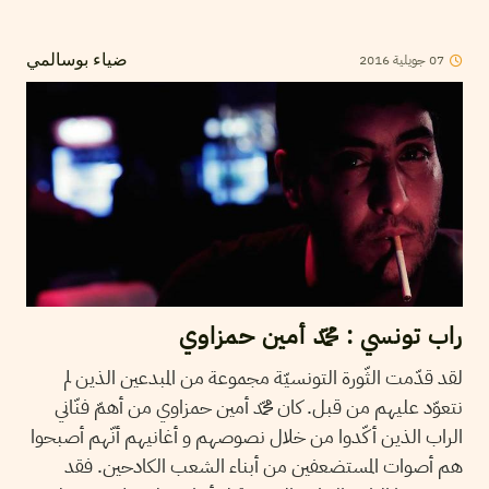
07
جويلية
2016
ضياء بوسالمي
راب تونسي : محمّد أمين حمزاوي
لقد قدّمت الثّورة التونسيّة مجموعة من المبدعين الذين لم
نتعوّد عليهم من قبل. كان محمّد أمين حمزاوي من أهمّ فنّاني
الراب الذين أكّدوا من خلال نصوصهم و أغانيهم أنّهم أصبحوا
هم أصوات المستضعفين من أبناء الشعب الكادحين. فقد