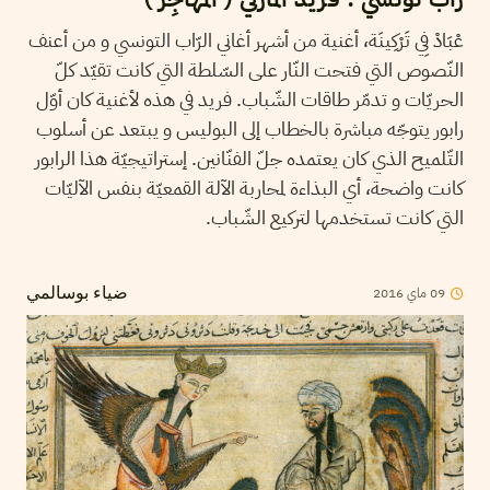
عْبَادْ فِي تَرْكِينَة، أغنية من أشهر أغاني الرّاب التونسي و من أعنف
النّصوص التي فتحت النّار على السّلطة التي كانت تقيّد كلّ
الحريّات و تدمّر طاقات الشّباب. فريد في هذه لأغنية كان أوّل
رابور يتوجّه مباشرة بالخطاب إلى البوليس و يبتعد عن أسلوب
التّلميح الذي كان يعتمده جلّ الفنّانين. إستراتيجيّة هذا الرابور
كانت واضحة، أي البذاءة لمحاربة الآلة القمعيّة بنفس الآليّات
التي كانت تستخدمها لتركيع الشّباب.
09
ماي
2016
ضياء بوسالمي