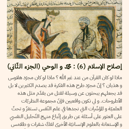
إصلاح الإسلام (6) : محمّد و الوحي (الجزء الثّاني)
ماذا لو كان القرآن من عند غير اللّه ؟ ماذا لو كان مجرّد هلاوس
و هذيان ؟ إنّ مجرّد طرح هذه الفكرة قد يصدم الكثيرين لا بل
قد يجعلهم يبحثون عن وسيلة لقتل من يقدّم مثل هذه
الأطروحات. و لي نكون واقعيين فإنّ مجموعة النظريّات
العلميّة و المؤشّرات التي نجدها في علم النّفس تستفزّ و تحثّ
على العثور على أسئلة عن طريق إتّباع منهج التّحليل النفسي
و الإستعانة بالعلوم الإنسانيّة الأخرى لفكّ شفرات و طلامس