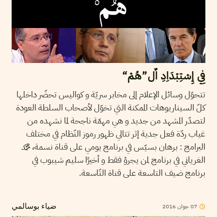
فِي إِسْتِبْدَاِدِ اٌل”هُمْ“
تتحوّل وسائل الإعلام إلى مخابر سريّة و كواليس تحضّر داخلها
كلّ السيناريوهات الممكنة التي تخوّل لأصحاب السلطة العودة
لتصدّر المشهد من جديد و هي مهمّة ناجحة لما نشهده من
غياب ردّة فعل جدية إثر تتالي ظهور رموز النّظام في مختلف
البرامج : برهان بسيّس في برنامج يومي على قناة نسمة، محمّد
الغرياني في برنامج لمن يجرؤ فقط و أخيرًا سليم شيبوب في
برنامج ضيف التاسعة على قناة التّاسعة.
07
جوان
2016
ضياء بوسالمي