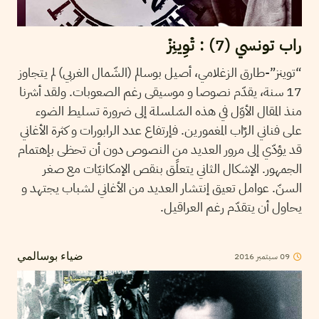
راب تونسي (7) : تْوِينِزْ
“توينز”-طارق الزغلامي، أصيل بوسالم (الشّمال الغربي) لم يتجاوز
17 سنة، يقدّم نصوصا و موسيقى رغم الصعوبات. ولقد أشرنا
منذ المقال الأوّل في هذه السّلسلة إلى ضرورة تسليط الضوء
على فناني الرٌاب المغمورين. فإرتفاع عدد الرابورات و كثرة الأغاني
قد يؤدّي إلى مرور العديد من النصوص دون أن تحظى بإهتمام
الجمهور. الإشكال الثاني يتعلًق بنقص الإمكانيّات مع صغر
السنّ. عوامل تعيق إنتشار العديد من الأغاني لشباب يجتهد و
يحاول أن يتقدّم رغم العراقيل.
09
سبتمبر
2016
ضياء بوسالمي