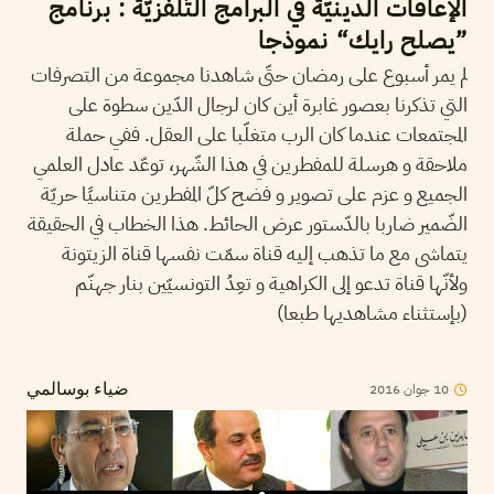
الإعاقات الدينيّة في البرامج التّلفزيّة : برنامج
”يصلح رايك“ نموذجا
لم يمر أسبوع على رمضان حتّى شاهدنا مجموعة من التصرفات
التي تذكرنا بعصور غابرة أين كان لرجال الدّين سطوة على
المجتمعات عندما كان الرب متغلّبا على العقل. ففي حملة
ملاحقة و هرسلة للمفطرين في هذا الشّهر، توعّد عادل العلمي
الجميع و عزم على تصوير و فضح كلّ المفطرين متناسيًا حريّة
الضّمير ضاربا بالدّستور عرض الحائط. هذا الخطاب في الحقيقة
يتماشى مع ما تذهب إليه قناة سمّت نفسها قناة الزيتونة
ولأنّها قناة تدعو إلى الكراهية و تعِدُ التونسيّين بنار جهنّم
(بإستثناء مشاهديها طبعا)
10
جوان
2016
ضياء بوسالمي