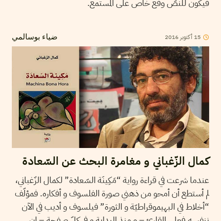
فيكون للنصّ وقع خاص على المستمع.
15
أكتوبر
2016
ضياء بوسالمي
كمال الزّغباني و مغامرة البحث عن السّعادة
عندما شرعت في قراءة رواية “مَكِينَة السّعادة” لكمال الزّغباني،
لم أستطع أن أمحو من ذهني صورة الفلسوف و أفكاره. فمؤلّف
“أخلاط في البهيموقراطيّة و الثورة” فيلسوف و أديب في الآن
ننفسه.فعلى القارئ – و منذ البداية و فى كلّ صفحة – ان