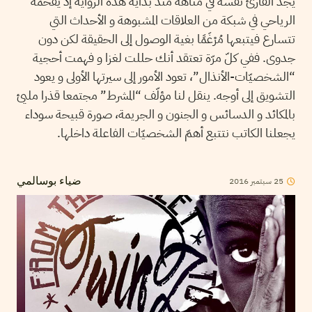
يجد القارئ نفسه في متاهة منذ بداية هذه الرواية إذ يقحمه
الرياحي في شبكة من العلاقات المشبوهة و الأحداث التي
تتسارع فيتبعها مُرْغَمًا بغية الوصول إلى الحقيقة لكن دون
جدوى. ففي كلّ مرّة تعتقد أنك حللت لغزا و فهمت أحجية
“الشخصيّات-الأنذال”، تعود الأمور إلى سيرتها الأولى و يعود
التشويق إلى أوجه. ينقل لنا مؤلّف “المشرط” مجتمعا قذرا مليئ
بالمكائد و الدسائس و الجنون و الجريمة، صورة قبيحة سوداء
يجعلنا الكاتب نتتبع أهمّ الشخصيّات الفاعلة داخلها.
25
سبتمبر
2016
ضياء بوسالمي