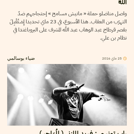
اللّه
واصل مناضلو حملة « مانيش مسامح » إحتجاجهم ضدّ
التهرّب من العقاب. هذا الأسبوع، في 23 ماي تحديدا إِسْتُقْبِلَ
بقصر قرطاج عبد الوهاب عبد الله المشرف على البروباغندا في
نظام بن علي.
25
ماي
2016
ضياء بوسالمي
راب تونسي : فريد المازني ( المُهَاجِر )