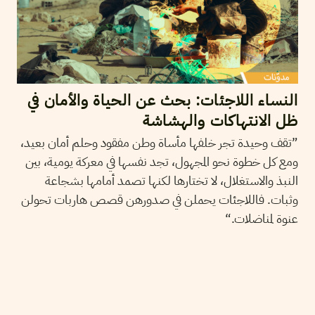
النساء اللاجئات: بحث عن الحياة والأمان في
ظل الانتهاكات والهشاشة
”تقف وحيدة تجر خلفها مأساة وطن مفقود وحلم أمان بعيد،
ومع كل خطوة نحو المجهول، تجد نفسها في معركة يومية، بين
النبذ والاستغلال، لا تختارها لكنها تصمد أمامها بشجاعة
وثبات. فاللاجئات يحملن في صدورهن قصص هاربات تحولن
عنوة لمناضلات.“