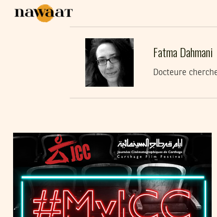
Fatma Dahmani
Docteure chercheu
2017
نوفمبر
21
FATMA DAHMANI