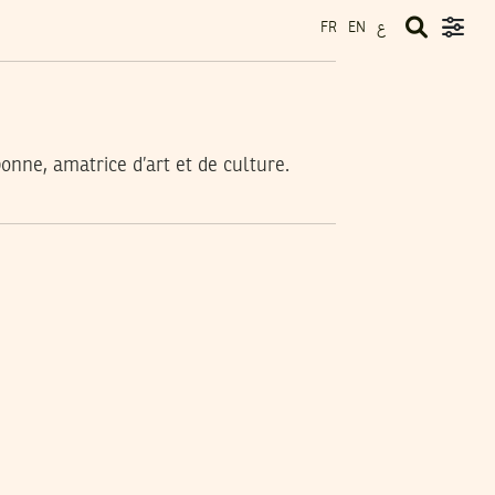
ع
FR
EN
onne, amatrice d’art et de culture.