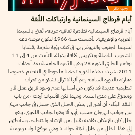
أيام قرطاج السينمائية وارتباكات اللّغة
أيام قرطاج السينمائية تظاهرة ثقافية عريقة، تُعنى بالسينما
العربية والإفريقية. تأسّست سنة 1966 لتكون فرصة دعم
لسينما الجنوب والنهوض بها في كنف رؤية ملتزمة بقضايا
الشعوب المناضلة وبتكريس ثقافة بديلة. التأمت من 4 إلى 11
نوفمبر الجاري الدورة 28 وهي الدّورة الخامسة بعد أحداث
2011. شهدت هذه الدورة تحسّنا ملحوظا في التنظيم خصوصا
مقارنة بالدورة السابقة رغم أنها لا تزال تشكو من ثغرات
تنظيمية عديدة قد يكون من أسبابها عدم وجود فريق عمل قار
ومتفرّغ على مدى السنة. ومهما تكن الأسباب أردت -من باب
النقد البنّاء- أن أشير إلى بعض الخلل الذي حصل في جانب مهمّ
من جوانب المهرجان حسب رأيي، ألا وهو الجانب اللغوي، وهو
خلل كان بالإمكان تفاديه بقليل من الإنتباه والتنظيم. وسأتطرّق
إلى هذا الخلل من خلال ثلاثة جوانب: وهي موقع الواب ويومية