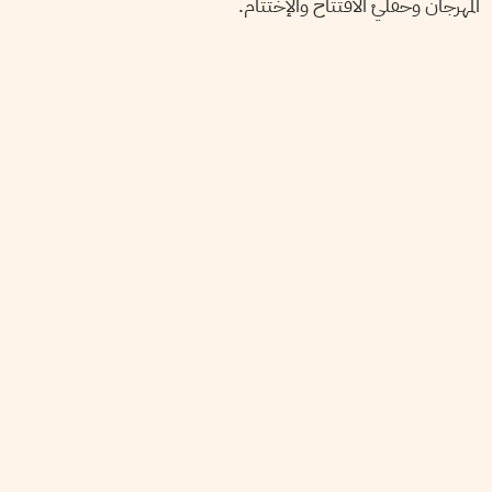
المهرجان وحفليْ الافتتاح والإختتام.