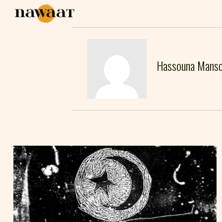
Hassouna Manso
HASSOUNA MANSOURI
28
Jan
2011