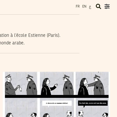
ع
FR
EN
tion à l’école Estienne (Paris).
 monde arabe.
HÉLÈNE ALDEGUER
10
Jun
2014