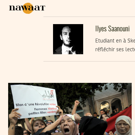
Ilyes Saanouni
Etudiant en à Ske
réfléchir ses lect
ILYES SAANOUNI
24
Feb
2013