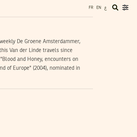
ع
FR
EN
ion weekly De Groene Amsterdammer,
his Van der Linde travels since
s "Blood and Honey, encounters on
End of Europe" (2004), nominated in