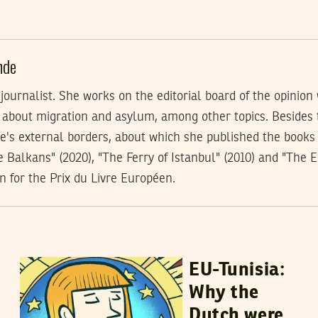
nde
 journalist. She works on the editorial board of the opin
 about migration and asylum, among other topics. Besides t
e's external borders, about which she published the book
e Balkans" (2020), "The Ferry of Istanbul" (2010) and "The 
n for the Prix du Livre Européen.
IRENE VAN DER LINDE
23
October
2023
EU-Tunisia:
Why the
Dutch were