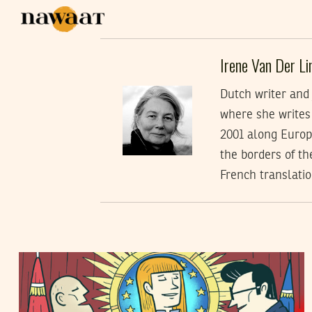
Irene Van Der Li
Dutch writer and
where she writes
2001 along Europ
the borders of th
French translatio
IRENE VAN DER LINDE
22
Dec
2023