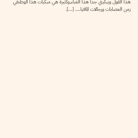
هذا القول ويبكيني جدا هذا الغباء,وكثيرة هي مبكيات هذا الوطنفي
زمن العصابات ورجالات المافيا…. […].