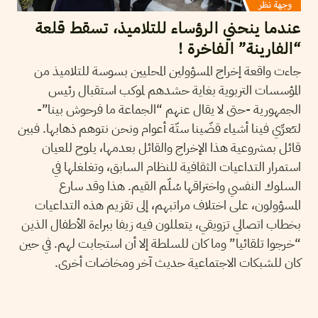
عندما ينحني الرؤساء للتلاميذ، تسقط قلعة
“الفارينة” الفاخرة !
جاءت واقعة إخراج المسؤولين المحليين بسوسة للتلاميذ من
المؤسسات التربوية بغاية حشدهم لموكب استقبال رئيس
الجمهورية -حتى لا يقال عنهم “الجماعة ما فرحوش بينا”-
لتـُعرِّي فينا أشياء قضّينا ستّة أعوام ونحن نتوهم ذهابها. فبين
قائل بمشروعية هذا الإخراج والقائل بعدمها، يلوح للعيان
استمرار التداعيات الثقافية للنظام السابق، وتغلغلها في
السلوك النفسي واختراقها سُلّم القيم. هذا وقد سارع
المسؤولون، على اختلاف مراتبهم، إلى تقزيم هذه التداعيات
بخطاب اتصالي تزويقي، يتعللون فيه زيفا ببراءة الأطفال الذين
“خرجوا تلقائيا” وما كان للسلطة إلا أن استجابت لهم. في حين
كان للشبكات الاجتماعية حديث آخر ومخاضات أخرى.