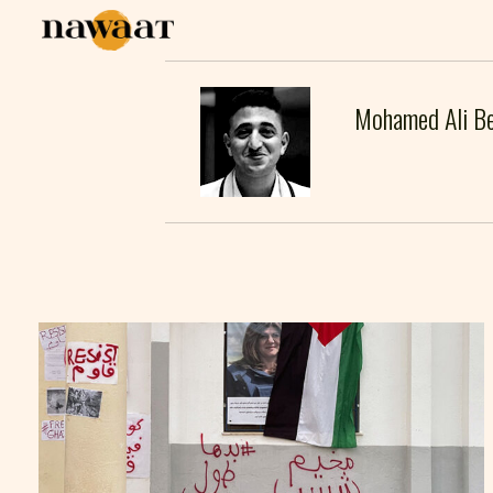
Mohamed Ali B
صور :
MOHAMED ALI BEN AHMED
2024
أفريل
29