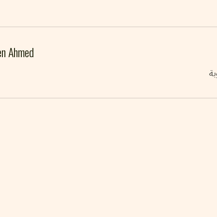
en Ahmed
بة