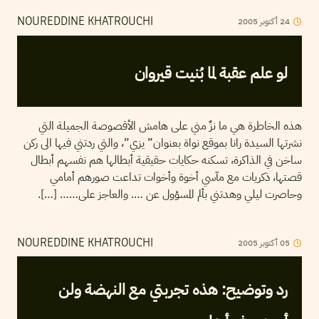
2005
أكتوبر
24
NOUREDDINE KHATROUCHI
لو علم عقبة لما بُنيت قيروان
هذه الخاطرة هي ما نزٌ مني على هامش الأقصوصة الجميلة التي
نشرتها السيدة رانا بموقع نواة بعنوان” يزي”، والتي ردتني فيها الى ركن
ساخن في الذاكرة، تسكنه حكايات حقيقية أبطالها هم نفسهم أبطال
قصتها، ذكريات مع مآسي أخوة وأخوات تداعت صورهم أمامي
وحاصرت ليلي وهدتني بألم المسؤول عن …. والعاجز على…… […].
2005
أكتوبر
05
NOUREDDINE KHATROUCHI
رد وتوضيح: هذه تجربتي مع النهضة ولن