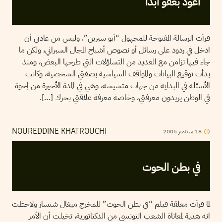
أعود بعفو أبدا
قرأت الرسالة المفتوحة للمجهول “أبو سيرين”، وليس من عادتي أن
ادخل في ردود على رسائل أو نصوص أشباح المجال السبراني، ولكن ما
جاء فيها تزامن مع العديد من التساؤلات التي طرحها البعض، ومنذ
بدأت توقيع البيانات والمواقف السياسية بصفتي الشخصية، وكانت
الأسئلة في البداية من جهات متسيسة، وهي في المدة الأخيرة من إخوة
في الوطن يريدون معرفتي، وخاصة معرفة علاقتي بحرك […].
2005
سبتمبر
18
NOUREDDINE KHATROUCHI
في بطن الحوت
لما قرأت معلقة فيلم “في بطن الحوت” للمخرج ميغال شنساز ولاحظت
انه هدية لمعاناة الشعب التونسي من الدكتاتورية، تخيلت أن الأمر