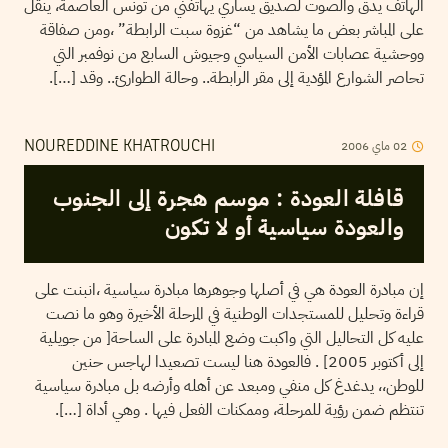
الهاتف يدق والصوت لصديق يساري يهاتفني من تونس العاصمة، ينقل
على المباشر بعض ما يشاهد من “غزوة سبت الرابطة” ،ومن صفاقة
ووحشية عصابات الأمن السياسي وجيوش السابع من نوفمبر التي
تحاصر الشوارع المؤدية إلى مقر الرابطة.. وحالة الطوارئ.. وقد […].
2006
ماي
02
NOUREDDINE KHATROUCHI
قافلة العودة : موسم هجرة إلى الجنوب
والعودة سياسية أو لا تكون
إن مبادرة العودة هي في أصلها وجوهرها مبادرة سياسية ،انبنت على
قراءة وتحليل للمستجدات الوطنية في المرحلة الأخيرة وهو ما نصت
عليه كل التحاليل التي واكبت وضع المبادرة على الساحة[ من جويلية
إلى أكتوبر 2005] . فالعودة هنا ليست تصعيدا لهاجس حنين
للوطن،، يدغدغ كل منفي ومبعد عن أهله وأرضه بل مبادرة سياسية
تنتظم ضمن رؤية للمرحلة، وممكنات الفعل فيها . وهي أداة […].