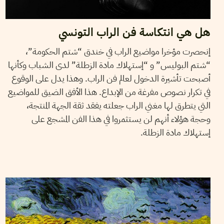
هل هي انتكاسة فن الراب التونسي
إنحصرت مؤخرا مواضيع الراب في خندق “شتم الحكومة”،
“شتم البوليس” و “إستهلاك مادة الزطلة” لدى الشباب وكأنها
أصبحت تأشيرة الدخول لعالم فن الراب. وهذا يدل على الوقوع
في تكرار نصوص مفرغة من الإبداع. هذا الأفق الضيق للمواضيع
التي يتطرق لها مغني الراب جعلته يفقد ثقة الجهة المنتجة،
وحجة هؤلاء أنهم لن يستثمروا في هذا الفن المشجع على
إستهلاك مادة الزطلة.
06
ديسمبر
2013
WAFA ENNOUICER