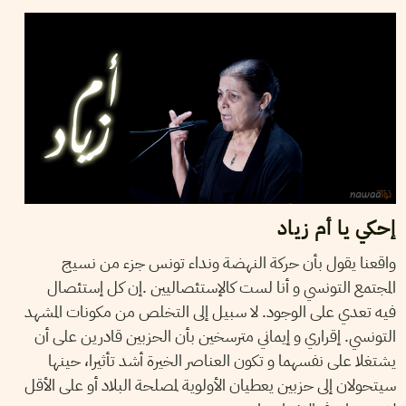
إحكي يا أم زياد
واقعنا يقول بأن حركة النهضة ونداء تونس جزء من نسيج
المجتمع التونسي و أنا لست كالإستئصاليين .إن كل إستئصال
فيه تعدي على الوجود. لا سبيل إلى التخلص من مكونات المشهد
التونسي. إقراري و إيماني مترسخين بأن الحزبين قادرين على أن
يشتغلا على نفسهما و تكون العناصر الخيرة أشد تأثيرا، حينها
سيتحولان إلى حزبين يعطيان الأولوية لمصلحة البلاد أو على الأقل