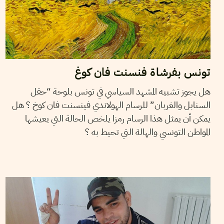
تونس بفرشاة فنسنت فان كوغ
هل يجوز تشبيه المشهد السياسي في تونس بلوحة “حقل
السنابل والغربان” للرسام الهولاندي فينسنت فان كوخ ؟ هل
يمكن أن يمثل هذا الرسام رمزا يلخص الحالة التي يعيشها
المواطن التونسي والهالة التي تحيط به ؟
01
سبتمبر
2013
WAFA ENNOUICER