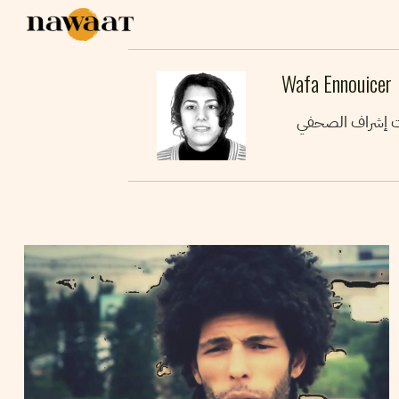
Wafa Ennouicer
حت إشراف الصحفي
29
ديسمبر
2014
WAFA ENNOUICER