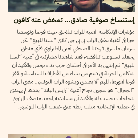
إستنساخ صوفية صادق… تمخض عنه كافون
مؤشرات الإنتكاسة الفنية للراب تتلاحق حيث فرحنا وتوسمنا
خيرا في أغنية مغني الراب بي بي جي كلاي “لسنا للبيع” لكن
سرعان ما سرق فرحتنا الصحفي أمين المطيراوي فأي منطق
يجعلنا نستوعب تناقضه، فقد شاهدنا مشاركته في أغنية “لسنا
للبيع” ثم إنتهى به الأمر في أحضان حزب نداء تونس والأكيد أن
له كامل الحرية في دعم من يشاء من الأطراف السياسية ويقفز
فرحا لفوزها، المهم ألا يعتدي ويشوه الراب التونسي. مغني الراب
“الجنرال” هو سجين نجاح أغنية “رايس البلاد” بعدها لم يهتدي
لنجاحات تحسب له والأكيد أن مساندته لمحمد منصف المرزوقي
في حملته الإنتخابية مثلت ربطة عنق خنقت الراب التونسي.
27
سبتمبر
2013
WAFA ENNOUICER