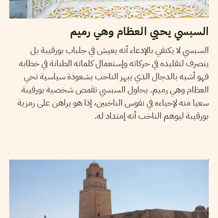
السبسي يحيي العظام وهي رميم
السبسي لا يكتفي بالإدعاء أنه يعيش في جلباب بورقيبة بل
ينصرف لتقليده في حركاته وإستعمال كلماته الطنانة في خطابه
فهو أشبه بالدجال الذي يبهر الناخب بشعوذة سياسية تحي
العظام وهي رميم. يحاول السبسي تقمص شخصية بورقيبة
سعيا منه لإحياءه في نفوس الناخبين، إذا هو يراهن على رمزية
بورقيبة ليوهم الناخب أنه إمتداد له.
01
مارس
2014
WAFA ENNOUICER