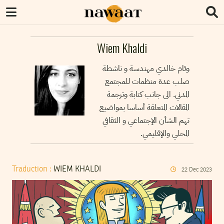
Wiem Khaldi
وئام خالدي مهندسة و ناشطة
صلب عدة منظمات للمجتمع
المدني. الى جانب كتابة وترجمة
المقالات المتعلقة أساسا بمواضيع
تهم الشأن الإجتماعي و الثقافي
المحلي والإقليمي.
Traduction :
WIEM KHALDI
22
Dec
2023