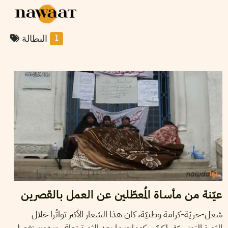
البطالة
1
2013
جانفي
27
رمزي بالطّييب
عيّنة من مأساة المُعطّلين عن العمل بالقصرين
شغل-حريّة-كرامة وطنيّة، كان هذا الشعار الأكثر تواتُرا خلال
الثورة التونسيّة، لكنّ حكومات ما بعد الثورة تعاقبت دون تفعيل