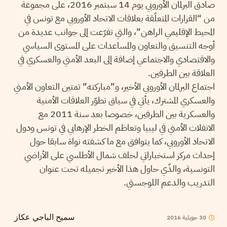
صادق البرلمان الأوروبي يوم 14 سبتمبر 2016، على مجموعة
من “القرارات المتعلّقة بعلاقات الاتحاد الأوروبي مع تونس في
المحيط الإقليمي الراهن”، والتي تفرّعت إلى جوانب عديدة من
أوجه التنسيق والتعاون والمساعدات على المستوى السياسي
والاقتصادي والاجتماعي إضافة إلى البعد الأمني والعسكري في
العلاقة بين الطرفين.
اجتماع البرلمان الأوروبي الأخير، و”مباركته” تمتين التعاون الأمني
والعسكري المشترك، يأتي في سياق تطوّر العلاقات الأمنية
والعسكرية بين الطرفين، خصوصا بعد سنة 2011 مع
الانفلات الأمني في ليبيا وتعاظم الخطر الإرهابي في تونس ودول
الاتحاد الأوروبي، كما يتوافق مع ما كشفته نواة سابقا حول
إحداث مركز استخباراتي لحلف شمال الأطلسي على الأراضي
التونسية، والذّي حاول هذا الأخير تجميله تحت عنوان
التدريب والدعم اللوجستي.
2016
جويلية
30
سميح الباجي عكاز