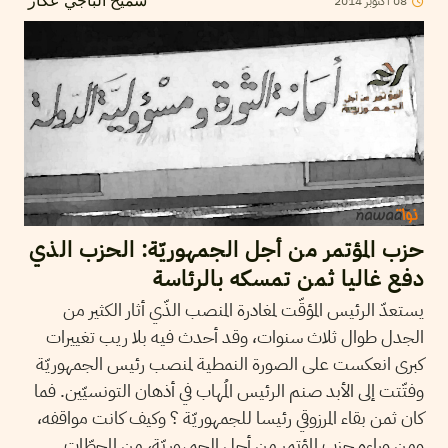
2014
أكتوبر
08
سميح الباجي عكاز
حزب المؤتمر من أجل الجمهوريّة: الحزب الذي
دفع غاليا ثمن تمسكه بالرئاسة
يستعدّ الرئيس المؤقّت لمغادرة المنصب الذّي أثار الكثير من
الجدل طوال ثلاث سنوات، وقد أحدث فيه بلا ريب تغييرات
كبرى انعكست على الصورة النمطية لمنصب رئيس الجمهوريّة
وفتّتت إلى الأبد صنم الرئيس المُهاب في أذهان التونسيّين. فما
كان ثمن بقاء المرزوقي رئيسا للجمهوريّة ؟ وكيف كانت مواقفه،
ومن وراءه حزب المؤتمر من أجل الجمهوريّة، من المحطّات