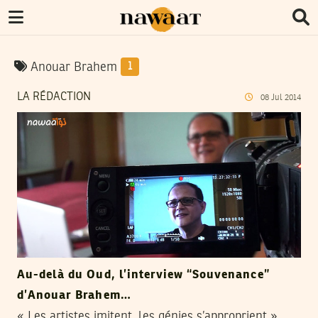
Anouar Brahem
1
LA RÉDACTION
08
Jul
2014
Au-delà du Oud, l’interview “Souvenance”
d’Anouar Brahem…
« Les artistes imitent, les génies s’approprient »,