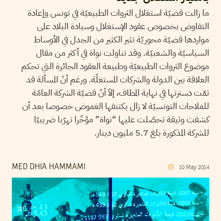
ما زالت قضيّة استغلال الثروات الطبيعيّة في تونس وإعادة
التفاوض بخصوص عقود الإستغلال وسيادة البلاد على
مواردها قضيّة محوريّة تثير الكثير من الجدل في الأوساط
السياسيّة والشعبيّة. وقد تناولت نواة في أكثر من مقال
موضوع الثروات الطبيعيّة وطبيعة العقود الجائرة التي تحكم
العلاقة بين الدولة والشركات المستغلّة. ورغم أنّ المسألة قد
تمّت دسترتها في نهاية المطاف، إلاّ أنّ قضيّة الشركة العامّة
للملاحات التونسيّة لا زال يكتنفها الغموض خصوصا بعد أن
كشفت وثيقة تحصّلت عليها “نواة” مؤخّرا تهرّبا ضريبيّا
للشركة المذكورة بلغ 5.7 مليون دينار.
MED DHIA HAMMAMI
10
May
2014