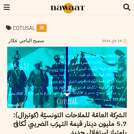
COTUSAL
24
2014
ماي
14
سميح الباجي عكاز
الشركة العامّة للملاحات التونسيّة (كوتيزال):
5.7 مليون دينار قيمة التهرّب الضريبي تُكافئ
بامتياز استغلال جديد