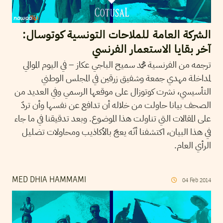
الشركة العامة للملاحات التونسية كوتوسال:
آخر بقايا الاستعمار الفرنسي
ترجمه من الفرنسية محمد سميح الباجي عكاز – في اليوم الموالي
لمداخلة مهدي جمعة وشفيق زرقين في المجلس الوطني
التأسيسي، نشرت كوتوزال على موقعها الرسمي وفي العديد من
الصحف بيانا حاولت من خلاله أن تدافع عن نفسها وأن تردّ
على المقالات التي تناولت هذا الموضوع. وبعد تدقيقنا في ما جاء
في هذا البيان، اكتشفنا أنّه يعجّ بالأكاذيب ومحاولات تضليل
الرأي العام.
MED DHIA HAMMAMI
04
Feb
2014