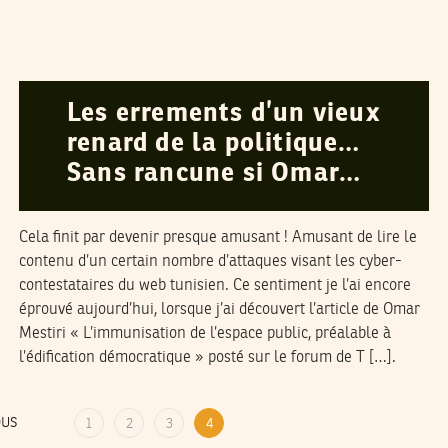
RIADH GUERFALI
10
Jun
2003
Les errements d’un vieux
renard de la politique…
Sans rancune si Omar…
Cela finit par devenir presque amusant ! Amusant de lire le
contenu d’un certain nombre d’attaques visant les cyber-
contestataires du web tunisien. Ce sentiment je l’ai encore
éprouvé aujourd’hui, lorsque j’ai découvert l’article de Omar
Mestiri « L’immunisation de l’espace public, préalable à
l’édification démocratique » posté sur le forum de T […].
OUS
1
2
3
4