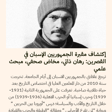
إكتشاف مقبرة الجمهوريين الإسبان في
القصرين: رهان ذاتي، مخاض صحفي، مبحث
علمي
ترجع علاقتي بالجمهوريين الاسبان إلى أيام الجامعة. تخرجت
سنة 2010 من دار المعلمين العليا في اختصاص التاريخ بعد
حياة طلابية صاخبة. تعرفت على الجمهورية الثانية (1931-
1939) وحرب إسبانيا أو الحرب الاهلية (1936-1939) من
خلال التاريخ والأدب والسياسة؛ درس “أوروبا بين الحربين ”
ورواية “لمن تقرع الأجراس ” ومقالة “الطبقة والحزب والقيادة