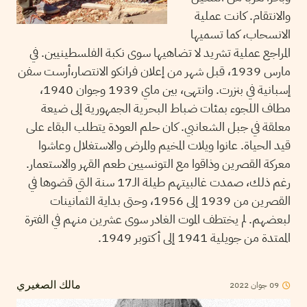
والانتقام. كانت عملية
الانسحاب، كما تسميها
المراجع عملية تشريد لا تضاهيها سوى نكبة الفلسطينيين. في
مارس 1939، قبل شهر من إعلان فرانكو الانتصار،أرست سفن
إسبانية في بنزرت. وانتهى، بين ماي 1939 وجوان 1940،
مطاف اللجوء بمئات ضباط البحرية الجمهورية إلى ضيعة
معلقة في جبل الشعانبي. كان حلم العودة يتطلب البقاء على
قيد الحياة. عانوا ويلات المخيم والمرض والاستغلال وعاشوا
معركة القصرين وذاقوا مع التونسيين طعم القهر والاستعمار.
رغم ذلك، صمدت غالبيتهم طيلة الـ17 سنة التي قضوها في
القصرين من 1939 إلى 1956، وحتى بداية الثمانينات
لبعضهم. لم يختطف الموت الغادر سوى عشرين منهم في الفترة
الممتدة من جويلية 1941 إلى أكتوبر 1949.
2022
جوان
09
مالك الصغيري