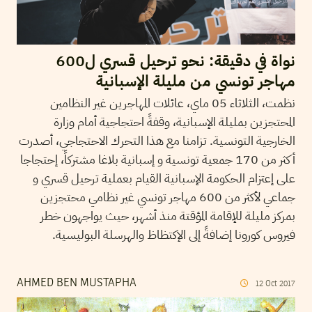
نواة في دقيقة: نحو ترحيل قسري ل600
مهاجر تونسي من مليلة الإسبانية
نظمت، الثلاثاء 05 ماي، عائلات المهاجرين غير النظامين
المحتجزين بمليلة الإسبانية، وقفةً احتجاجية أمام وزارة
الخارجية التونسية. تزامنا مع هذا التحرك الاحتجاجي، أصدرت
أكثر من 170 جمعية تونسية و إسبانية بلاغا مشتركاً، إحتجاجا
على إعتزام الحكومة الإسبانية القيام بعملية ترحيل قسري و
جماعي لأكثر من 600 مهاجر تونسي غير نظامي محتجزين
بمركز مليلة للإقامة المؤقتة منذ أشهر، حيث يواجهون خطر
فيروس كورونا إضافةً إلى الإكتظاظ والهرسلة البوليسية.
AHMED BEN MUSTAPHA
12
Oct
2017