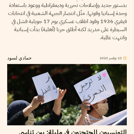
بدستور جديد وإصلاحات تحررية وديمقراطية ووعود باستعادة
وحدة إسبانيا وقوتها. مثّل انتصار الجبهة الشعبية في انتخابات
فيفري 1936 وقود انقلاب عسكري يوم 17 جويلية فشل في
السيطرة على مدريد لكنه أطلق حربا (أهلية) بدأت إسبانية
وانتهت عالمية.
2020
نوفمبر
10
حمادي لسود
التونسيون المحتجزون في مليلة: بين تناسي