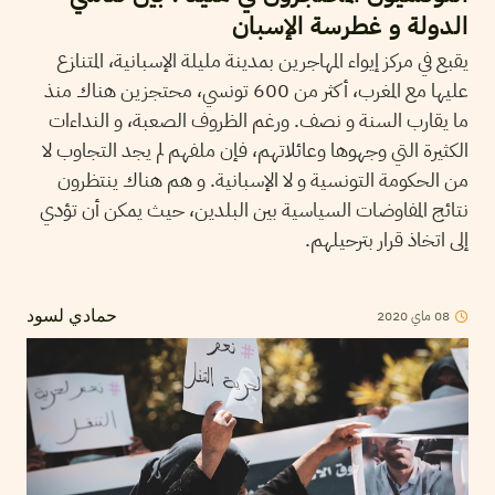
الدولة و غطرسة الإسبان
يقبع في مركز إيواء المهاجرين بمدينة مليلة الإسبانية، المتنازع
عليها مع المغرب، أكثر من 600 تونسي، محتجزين هناك منذ
ما يقارب السنة و نصف. ورغم الظروف الصعبة، و النداءات
الكثيرة التي وجهوها وعائلاتهم، فإن ملفهم لم يجد التجاوب لا
من الحكومة التونسية و لا الإسبانية. و هم هناك ينتظرون
نتائج المفاوضات السياسية بين البلدين، حيث يمكن أن تؤدي
إلى اتخاذ قرار بترحيلهم.
2020
ماي
08
حمادي لسود