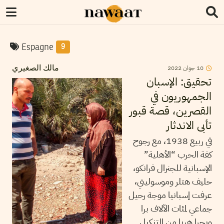
Espagne
9
2022
جوان
10
مالك الصغيري
تحقيق: الإسبان
الجمهوريون في
القصرين، قصة قبور
تأبى الاندثار
في ربيع 1938، مع رجوح
كفة الحرب “الأهلية”
الإسبانية للجنرال فرانكو،
حليف هتلر وموسوليني،
عرفت إسبانيا موجة رحيل
جماعي لمئات الآلاف برا
وبحرا هربا من التنكيل