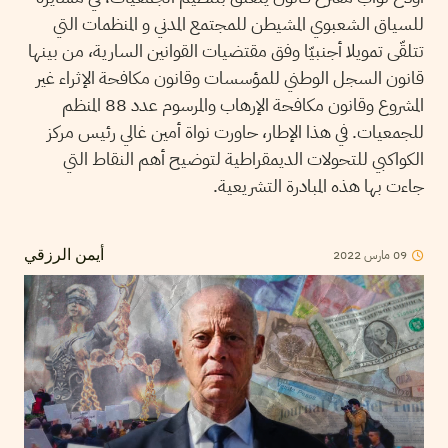
للسياق الشعبوي المشيطن للمجتمع المدني و المنظمات التي
تتلقّى تمويلا أجنبيّا وفق مقتضيات القوانين السارية، من بينها
قانون السجل الوطني للمؤسسات وقانون مكافحة الإثراء غير
المشروع وقانون مكافحة الإرهاب والمرسوم عدد 88 المنظم
للجمعيات. في هذا الإطار، حاورت نواة أمين غالي رئيس مركز
الكواكبي للتحولات الديمقراطية لتوضيح أهم النقاط التي
جاءت بها هذه المبادرة التشريعية.
2022
مارس
09
أيمن الرزقي