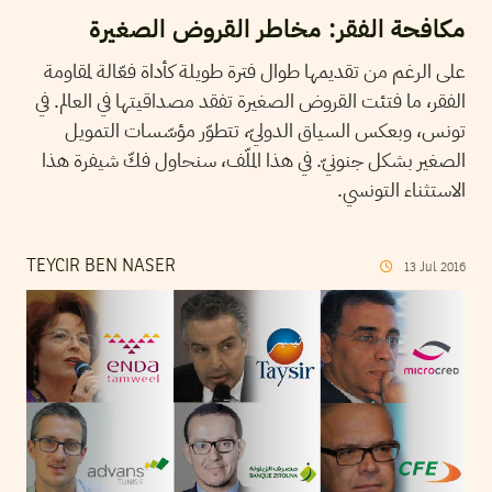
مكافحة الفقر: مخاطر القروض الصغيرة
على الرغم من تقديمها طوال فترة طويلة كأداة فعّالة لمقاومة
الفقر، ما فتئت القروض الصغيرة تفقد مصداقيتها في العالم. في
تونس، وبعكس السياق الدوليّ، تتطوّر مؤسّسات التمويل
الصغير بشكل جنونيّ. في هذا الملّف، سنحاول فكّ شيفرة هذا
الاستثناء التونسي.
TEYCIR BEN NASER
13
Jul
2016