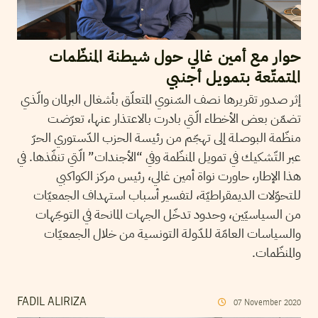
حوار مع أمين غالي حول شيطنة المنظّمات
المتمتّعة بتمويل أجنبي
إثر صدور تقريرها نصف السّنوي المتعلّق بأشغال البرلمان والّذي
تضمّن بعض الأخطاء الّتي بادرت بالاعتذار عنها، تعرّضت
منظّمة البوصلة إلى تهجّم من رئيسة الحزب الدّستوري الحرّ
عبر التّشكيك في تمويل المنظّمة وفي “الأجندات” الّتي تنفّذها. في
هذا الإطار، حاورت نواة أمين غالي، رئيس مركز الكواكبي
للتحوّلات الديمقراطيّة، لتفسير أسباب استهداف الجمعيّات
من السياسيّين، وحدود تدخّل الجهات المانحة في التوجّهات
والسياسات العامّة للدّولة التونسية من خلال الجمعيّات
والمنظّمات.
FADIL ALIRIZA
07
November
2020