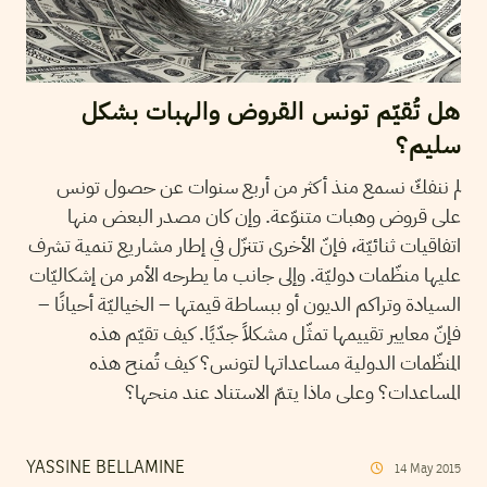
هل تُقيّم تونس القروض والهبات بشكل
سليم؟
لم ننفكّ نسمع منذ أكثر من أربع سنوات عن حصول تونس
على قروض وهبات متنوّعة. وإن كان مصدر البعض منها
اتفاقيات ثنائيّة، فإنّ الأخرى تتنزّل في إطار مشاريع تنمية تشرف
عليها منظّمات دوليّة. وإلى جانب ما يطرحه الأمر من إشكاليّات
السيادة وتراكم الديون أو ببساطة قيمتها – الخياليّة أحيانًا –
فإنّ معايير تقييمها تمثّل مشكلاً جدّيًا. كيف تقيّم هذه
المنظّمات الدولية مساعداتها لتونس؟ كيف تُمنح هذه
المساعدات؟ وعلى ماذا يتمّ الاستناد عند منحها؟
YASSINE BELLAMINE
14
May
2015