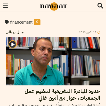
financement
9
2023
أكتوبر
19
منال دربالي
حدود المبادرة التشريعية لتنظيم عمل
الجمعيات، حوار مع أمين غالي
أودع نواب مقترح قانون يتعلّق بتنظيم الجمعيات، في مسايرة