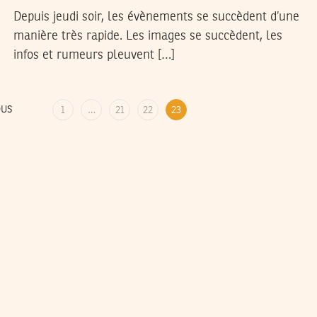
Depuis jeudi soir, les évènements se succèdent d’une
manière très rapide. Les images se succèdent, les
infos et rumeurs pleuvent […]
OUS
1
…
21
22
23