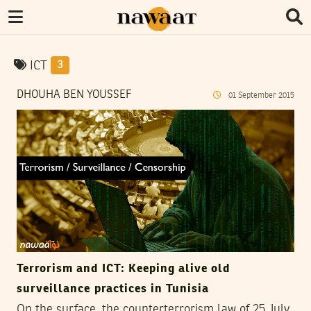
ICT
3
DHOUHA BEN YOUSSEF
01
September
2015
Terrorism and ICT: Keeping alive old
surveillance practices in Tunisia
On the surface, the counterterrorism law of 25 July