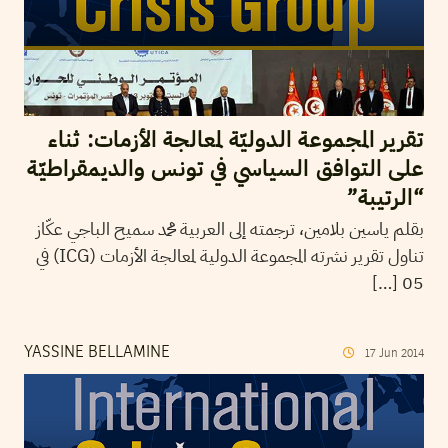
تقرير المجموعة الدوليّة لمعالجة الأزمات: ثناء
على التوافق السياسي في تونس والديمقراطيّة
“الرتيبة”
بقلم ياسين بلامين، ترجمته إلى العربية محمد سميح الباجي عكّاز
تناول تقرير نشرته المجموعة الدولية لمعالجة الأزمات (ICG) في
05 […]
YASSINE BELLAMINE
17
Jun
2014