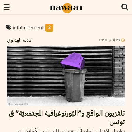
infotainement
2
2014
أفريل
23
نادية الهداوي
تلفزيون الواقع و”البُورنوغرافية المجتمعيّة” في
تونس
تواصل القنوات الخاصة استعراضها السياسي الأخلاقي التي