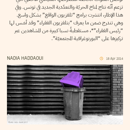
تزعم أنّه نتاج لمناخ الحريّة والتعدّدية الجديد في تونس. وفي
هذا الإطار، انتشرت برامج “تلفزيون الواقع” بشكل واسع.
وهي تندرج ضمن ما يعرف “بتلفزيون الفقراء” وقد أسّس لها
“رئيس الفقراء”*، مستقطبةً نسبا كبيرة من المشاهدين عبر
تركيزها على “البورنوغرافية المجتمعيّة”.
NADIA HADDAOUI
18
Apr
2014