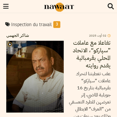
Inspection du travail
3
2025
أوت
02
شاكر الجهمي
تفاعلا مع عاملات
”سپاركو“، الاتحاد
المحلي بڤرمبالية
يقدم روايته
عقب تغطيتنا لتحرك
عاملات ”سپاركو“
بڤرمبالية بتاريخ 16
جويلية الماضي، إثر
تعرضهن للطرد التعسفي
من ”العرف“ الايطالي
وذلك بعد سنوات من