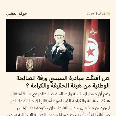
2015
أفريل
11
خولة العشي
هل افتكّت مبادرة السبسي ورقة المصالحة
الوطنية من هيئة الحقيقة والكرامة ؟
رغم أنّ مسار المحاسبة والمصالحة قد انطلق مع بداية أشغال
هيئة الحقيقة والكرامة التي باشرت أشغالها في دراسة ملفات
المتورطين منذ شهر جوان الفارط، فإن حكومة نداء تونس
وحلفائها ارتأت أن تنتهج مسارا جديدا للعدالة الإنتقالية يخص