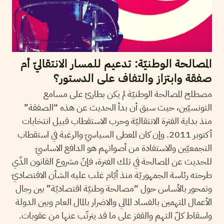
المصالحة الوطنيّة: تدعيم للمسار الانتقاليّ أم
صفقة وابتزاز والتفاف على الدستور؟
مصطلح المصالحة الوطنيّة لم يكن بطارئ على مسامع
التونسيّين، حيث سبق أن بدأ الحديث عن هذه “الصفقة”
منذ بداية الفترة الانتقاليّة وحرب الاستقطاب قبيل انتخابات
أكتوبر 2011. وإن كان المعطى السياسيّ والرغبة في استقطاب
التجمعيّين والاستفادة من أصواتهم هو الدافع الاساسيّ
للحديث عن المصالحة في تلك الفترة، فإنّ مشروع القانون الذّي
طرحته رئاسة الجمهوريّة منذ أيّام غلب عليه الشأن الاقتصاديّ
وتمحور بالأساس حول “مصالحة وطنيّة اقتصاديّة” بين رجال
الأعمال المتهمين بالفساد المالي والاضرار بالمال العام وبين الدولة
واسقاط كلّ التهم والقفز على ما قد يترتّب عنها من عقوبات.