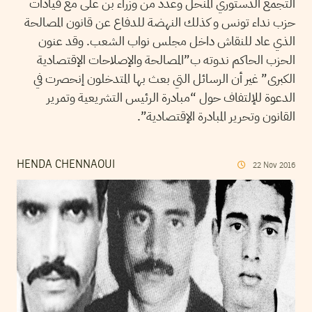
التجمع الدستوري المنحل وعدد من وزراء بن على مع قيادات
حزب نداء تونس و كذلك النهضة للدفاع عن قانون المصالحة
الذي عاد للنقاش داخل مجلس نواب الشعب. وقد عنون
الحزب الحاكم ندوته ب”المصالحة والإصلاحات الإقتصادية
الكبرى” غير أن الرسائل التي بعث بها المتدخلون إنحصرت في
الدعوة للإلتفاف حول “مبادرة الرئيس التشريعية وتمرير
القانون وتحرير المبادرة الإقتصادية”.
HENDA CHENNAOUI
22
Nov
2016