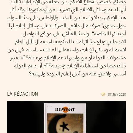
مضيّق خصص لقطاع الاعلام، عن جملة من الإجراءات قالت
أنها لدعم وسائل الاعلام التي تضررت من أزمة كورونا. وقد أثار
هذا الإعلان جدلا واسعا بين النخب والمواطنين على حدّ السواء،
حول جدوى”صرف مال دافعي الضرائب على وسائل إعلام لها
أجنداتها الخاصة“. واحتدّ النقاش على مواقع التواصل
الاجتماعي وبلغ حدّ اتهامات للحكومة باستعمال المال العام
لاستمالة وسائل الإعلام، واستعمالها لغايات سياسية. فهل من
مشمولات الدولة أو من واجبها دعم الإعلام ورعايته؟ ألا يعتبر
ذلك مسّا من استقلالية الإعلام وحريته؟ أم أن دعم الدولة
أساسي ولا غنى عنه من أجل إعلام الجودة والمهنية؟
LA RÉDACTION
07
Jan
2020