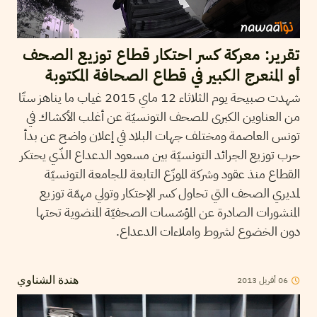
تقرير: معركة كسر احتكار قطاع توزيع الصحف
أو المنعرج الكبير في قطاع الصحافة المكتوبة
شهدت صبيحة يوم الثلاثاء 12 ماي 2015 غياب ما يناهز ستّا
من العناوين الكبرى للصحف التونسيّة عن أغلب الأكشاك في
تونس العاصمة ومختلف جهات البلاد في إعلان واضح عن بدأ
حرب توزيع الجرائد التونسيّة بين مسعود الدعداع الذّي يحتكر
القطاع منذ عقود وشركة الموزّع التابعة للجامعة التونسيّة
لمديري الصحف التي تحاول كسر الإحتكار وتولي مهمّة توزيع
المنشورات الصادرة عن المؤسّسات الصحفيّة المنضوية تحتها
دون الخضوع لشروط واملاءات الدعداع.
2013
أفريل
06
هندة الشناوي