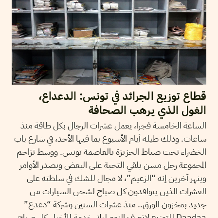
قطاع توزيع الجرائد في تونس: الدعداع،
الغول الذي يرهب الصحافة
الساعة الخامسة فجرا، يعمل عشرات الرجال بكل طاقة منذ
ساعات. وذلك طيلة أيام الأسبوع بما فيها الأحد، في شارع باب
الخضراء تحت صباط الجزيزة بالعاصمة تونس. ووسط تزاحم
المجموعة رجل مسن يلقي التحية على البعض ويصدر الأوامر
وينهر آخرين إنه “الزعيم”، لا مجال للشك في سلطته على
العشرات الذين يتوافدون كل صباح لشحن السيارات من
جديد بمخزون الورق.. منذ عشرات السنين وشركة “دعدع”
Daadaa للتوزيع لاتعرف النوم ليلا، خدمة للأخبار، كل صباح.